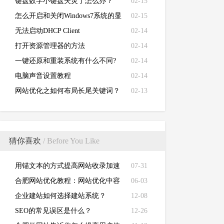
键盘数字小键盘失灵了怎么办？
02-15
怎么开启和关闭Windows7系统的显
02-15
卡硬件加速功能
无法启动DHCP Client
02-14
打开资源管理器的方法
02-14
一键还原和重装系统有什么不同?
02-14
电脑声音设置教程
02-14
网站优化之如何布局长尾关键词？
02-13
猜你喜欢
/ Before You Like
用锚文本的方式提高网站收录加速
07-31
蜘蛛抓取！
合肥网站优化教程：网站优化中容
06-03
易忽略的优化技巧
企业建站如何选择建站系统？
12-08
SEO的常见误区是什么？
12-26