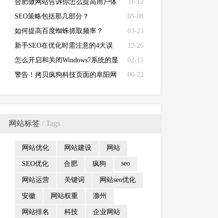
合肥做网站告诉你怎么提高用户体
11-12
验度
SEO策略包括那几部分？
05-08
如何提高百度蜘蛛抓取频率？
03-23
新手SEO在优化时需注意的4大误
12-26
区！
怎么开启和关闭Windows7系统的显
02-15
卡硬件加速功能
警告！拷贝疯狗科技页面的阜阳网
06-22
络公司
网站标签
/ Tags
网站优化
网站建设
网站
seo
SEO优化
合肥
疯狗
网站运营
关键词
网站seo优化
安徽
网站权重
滁州
网站排名
科技
企业网站