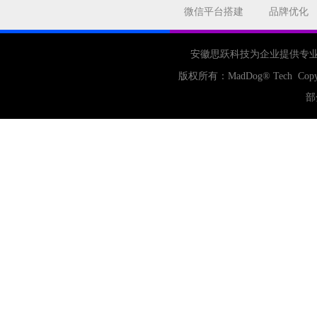
合肥网站制作
用户体验
微信平台搭建
品牌优化
企业网站优化
网站关键词
网站域名
网站制作
中国
安徽思跃科技为企业提供专
合肥网站建设
网站转化率
版权所有：
MadDog
® Tech Copy
公司
网站开发
网页设计
部
网站备案
电商
技术
原因
网页