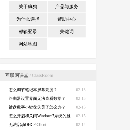
关于疯狗
产品与服务
为什么选择
帮助中心
邮箱登录
关键词
网站地图
互联网课堂
/ ClassRoom
怎么调节笔记本屏幕亮度？
02-15
路由器设置界面无法查看数据？
02-15
键盘数字小键盘失灵了怎么办？
02-15
怎么开启和关闭Windows7系统的显
02-15
卡硬件加速功能
无法启动DHCP Client
02-14