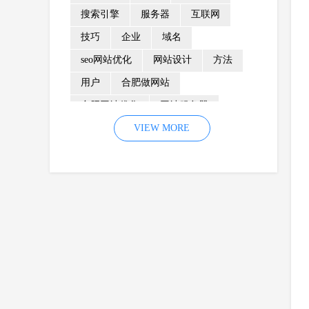
搜索引擎
服务器
互联网
技巧
企业
域名
seo网站优化
网站设计
方法
用户
合肥做网站
合肥网站优化
网站服务器
内容
优化
VIEW MORE
网站降权
网站推广
材料
网络推广
企业网站建设
效果
页面
网络营销
因素
网络公司
网站流量
策略
友情链接
百度优化
网站收录
错误
网站seo
专业
关键词优化
手机
方面
搜索引擎优化