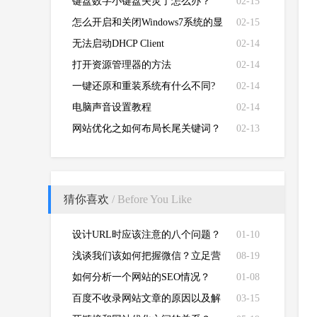
键盘数字小键盘失灵了怎么办？
02-15
怎么开启和关闭Windows7系统的显
02-15
卡硬件加速功能
无法启动DHCP Client
02-14
打开资源管理器的方法
02-14
一键还原和重装系统有什么不同?
02-14
电脑声音设置教程
02-14
网站优化之如何布局长尾关键词？
02-13
猜你喜欢
/ Before You Like
设计URL时应该注意的八个问题？
01-10
浅谈我们该如何把握微信？立足营
08-19
销 做出未来
如何分析一个网站的SEO情况？
01-08
百度不收录网站文章的原因以及解
03-15