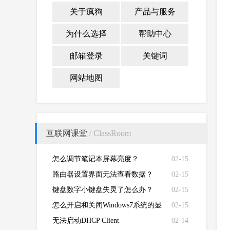
关于疯狗
产品与服务
为什么选择
帮助中心
邮箱登录
关键词
网站地图
互联网课堂
/ ClassRoom
怎么调节笔记本屏幕亮度？
02-15
路由器设置界面无法查看数据？
02-15
键盘数字小键盘失灵了怎么办？
02-15
怎么开启和关闭Windows7系统的显
02-15
卡硬件加速功能
无法启动DHCP Client
02-14