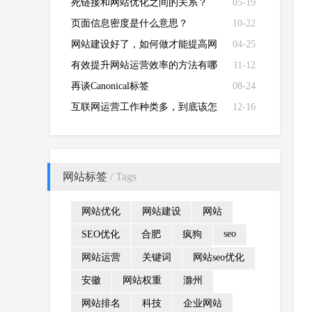
决办法？
死链接和网站优化之间的关系？
05-19
页面信息密度是什么意思？
10-22
网站建设好了，如何做才能提高网
04-25
站流量？
有效提升网站运营效率的方法有哪
11-12
些？
再谈Canonical标签
08-24
互联网运营工作种类多，到底该怎
12-16
么选？
网站标签
/ Tags
网站优化
网站建设
网站
seo
SEO优化
合肥
疯狗
网站运营
关键词
网站seo优化
安徽
网站权重
滁州
网站排名
科技
企业网站