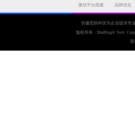
合肥网站制作
用户体验
微信平台搭建
品牌优化
企业网站优化
网站关键词
网站域名
网站制作
中国
安徽思跃科技为企业提供专
合肥网站建设
网站转化率
版权所有：
MadDog
® Tech Copy
公司
网站开发
网页设计
部
网站备案
电商
技术
原因
网页