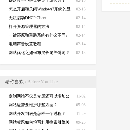
键盘数字小键盘失灵了怎么办？
02-15
怎么开启和关闭Windows7系统的显
02-15
卡硬件加速功能
无法启动DHCP Client
02-14
打开资源管理器的方法
02-14
一键还原和重装系统有什么不同?
02-14
电脑声音设置教程
02-14
网站优化之如何布局长尾关键词？
02-13
猜你喜欢
/ Before You Like
定制网站不仅是专属还可以增加公
11-02
司业务
网站运营要维护哪些方面？
05-08
网站开发到底是怎样一个过程？
11-29
网站标题如何填写利用搜素引擎关
09-25