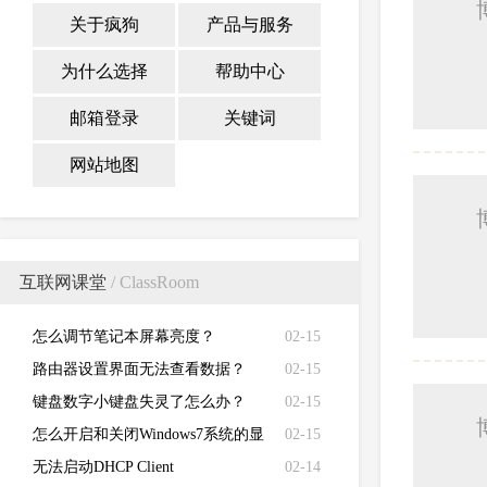
关于疯狗
产品与服务
为什么选择
帮助中心
邮箱登录
关键词
网站地图
互联网课堂
/ ClassRoom
怎么调节笔记本屏幕亮度？
02-15
路由器设置界面无法查看数据？
02-15
键盘数字小键盘失灵了怎么办？
02-15
怎么开启和关闭Windows7系统的显
02-15
卡硬件加速功能
无法启动DHCP Client
02-14