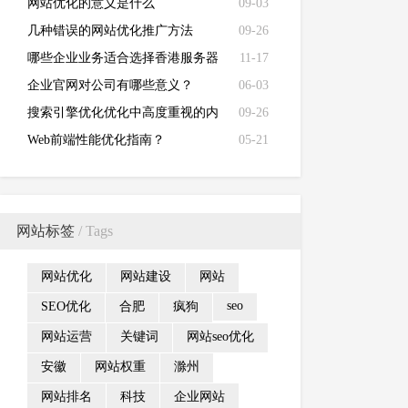
键字优化
网站优化的意义是什么
09-03
几种错误的网站优化推广方法
09-26
哪些企业业务适合选择香港服务器
11-17
建设网站？
企业官网对公司有哪些意义？
06-03
搜索引擎优化优化中高度重视的内
09-26
容
Web前端性能优化指南？
05-21
网站标签
/ Tags
网站优化
网站建设
网站
seo
SEO优化
合肥
疯狗
网站运营
关键词
网站seo优化
安徽
网站权重
滁州
网站排名
科技
企业网站