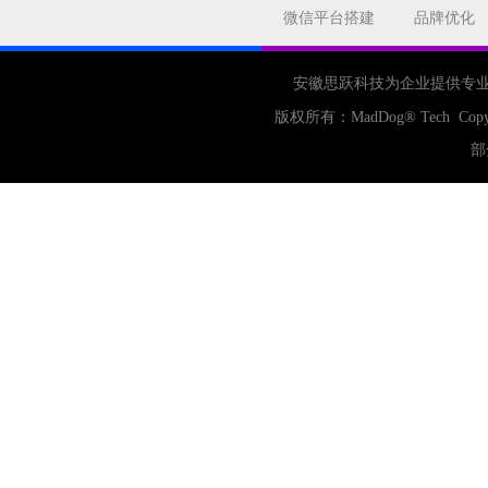
合肥网站制作
用户体验
微信平台搭建
品牌优化
企业网站优化
网站关键词
网站域名
网站制作
中国
安徽思跃科技为企业提供专
合肥网站建设
网站转化率
版权所有：
MadDog
® Tech Copy
公司
网站开发
网页设计
部
网站备案
电商
技术
原因
网页