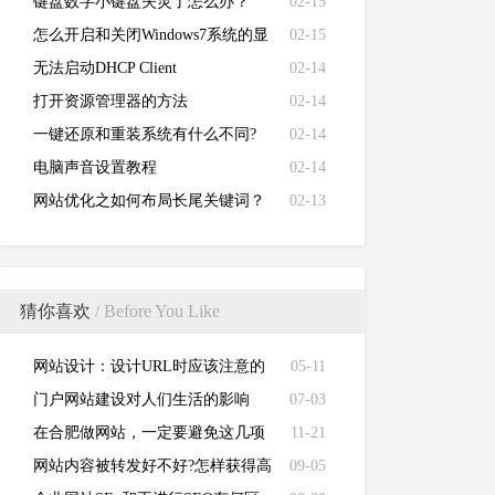
键盘数字小键盘失灵了怎么办？
02-15
怎么开启和关闭Windows7系统的显
02-15
卡硬件加速功能
无法启动DHCP Client
02-14
打开资源管理器的方法
02-14
一键还原和重装系统有什么不同?
02-14
电脑声音设置教程
02-14
网站优化之如何布局长尾关键词？
02-13
猜你喜欢
/ Before You Like
网站设计：设计URL时应该注意的
05-11
八个问题
门户网站建设对人们生活的影响
07-03
在合肥做网站，一定要避免这几项
11-21
网站内容被转发好不好?怎样获得高
09-05