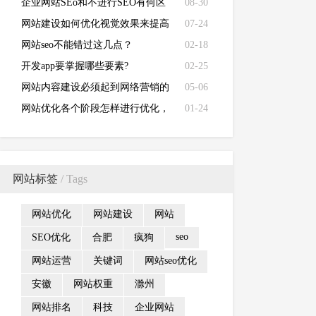
转发率呢?
企业网站SEo和不进行SEO有何区
08-30
别？
网站建设如何优化视觉效果来提高
07-24
用户转化？
网站seo不能错过这几点？
02-18
开发app要掌握哪些要素?
02-25
网站内容建设必须起到网络营销的
05-06
作用？
网站优化各个阶段怎样进行优化，
01-24
重点是什么？
网站标签
/ Tags
网站优化
网站建设
网站
seo
SEO优化
合肥
疯狗
网站运营
关键词
网站seo优化
安徽
网站权重
滁州
网站排名
科技
企业网站