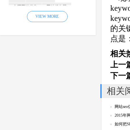
ke
合肥网站优化
网站服务器
key
内容
优化
VIEW MORE
网站降权
网站推广
材料
网络推广
的关
企业网站建设
效果
页面
点是
网络营销
因素
网络公司
相关
网站流量
策略
友情链接
上一
百度优化
网站收录
错误
下一
网站seo
专业
关键词优化
手机
方面
搜索引擎优化
相关
合肥网站制作
用户体验
企业网站优化
网站关键词
网站se
网站域名
网站制作
中国
2015
合肥网站建设
网站转化率
如何把S