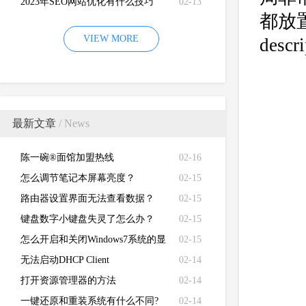
2023年SEO网站优化有什么技巧
02-13
都放
VIEW MORE
des
最新文章
/ News
陈一碗®面馆加盟热线
02-16
怎么调节笔记本屏幕亮度？
02-15
路由器设置界面无法查看数据？
02-15
键盘数字小键盘失灵了怎么办？
02-15
怎么开启和关闭Windows7系统的显
02-15
卡硬件加速功能
无法启动DHCP Client
02-14
打开资源管理器的方法
02-14
一键还原和重装系统有什么不同?
02-14