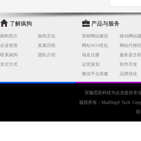
公司
网站开发
网页设计
网站备案
电商
技术
原因
网页
了解疯狗
产品与服务
疯狗简介
疯狗文化
营销网站建设
移动网站
企业资质
发展历程
网站SEO优化
网站代维
联系疯狗
团队介绍
域名注册
服务器主
支付方式
运营策划
软件开发
微信平台搭建
品牌优化
安徽思跃科技为企业提供专
版权所有：
MadDog
® Tech Copy
部