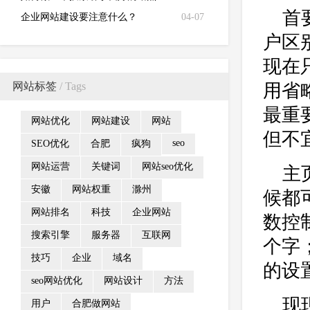
首
企业网站建设要注意什么？
04-07
户区
现在
网站标签
/ Tags
用省
最重
网站优化
网站建设
网站
但不
seo
SEO优化
合肥
疯狗
网站运营
关键词
网站seo优化
主
安徽
网站权重
滁州
候都
网站排名
科技
企业网站
数控
搜索引擎
服务器
互联网
个字
技巧
企业
域名
的设
seo网站优化
网站设计
方法
现
用户
合肥做网站