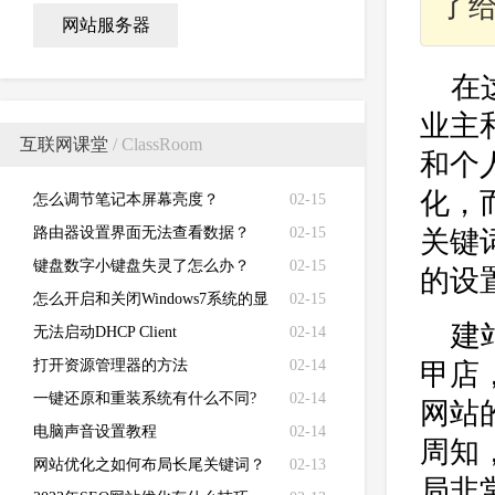
了
网站服务器
在
业主
互联网课堂
/ ClassRoom
和个
化，
怎么调节笔记本屏幕亮度？
02-15
路由器设置界面无法查看数据？
02-15
关键
键盘数字小键盘失灵了怎么办？
02-15
的设
怎么开启和关闭Windows7系统的显
02-15
建
卡硬件加速功能
无法启动DHCP Client
02-14
打开资源管理器的方法
02-14
甲店
一键还原和重装系统有什么不同?
02-14
网站
电脑声音设置教程
02-14
周知
网站优化之如何布局长尾关键词？
02-13
局非