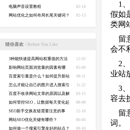
1
电脑声音设置教程
02-14
假如
网站优化之如何布局长尾关键词？
02-13
类网
留
猜你喜欢
/ Before You Like
会不
3种能快速提高网站权重值的方法
12-03
2
影响网站页面浏览量的因素有哪
05-09
业站
些？
百度索引量是什么？如何提升新站
08-11
百度索引量？
怎么才能让自己的图片进入搜索引
11-22
3
擎的图片库中？
百度不收录网站文章的原因以及解
03-15
容去
决办法？
如何管控SEO，让数据每天变化起
08-08
留
来？
SEO新手交换友链需要注意的事
12-18
情？
网站SEO优化关键有哪些？
06-04
词。
如何做一个搜索引擎友好的站点？
09-10