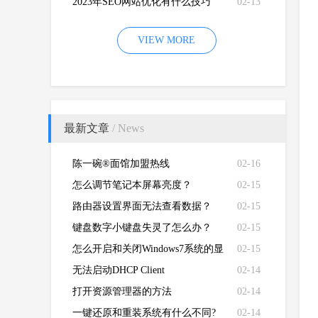
2023年SEO网站优化有什么技巧
02-13
VIEW MORE
最新文章
/ News
陈一碗®面馆加盟热线
02-16
怎么调节笔记本屏幕亮度？
02-15
路由器设置界面无法查看数据？
02-15
键盘数字小键盘失灵了怎么办？
02-15
怎么开启和关闭Windows7系统的显
02-15
卡硬件加速功能
无法启动DHCP Client
02-14
打开资源管理器的方法
02-14
一键还原和重装系统有什么不同?
02-14