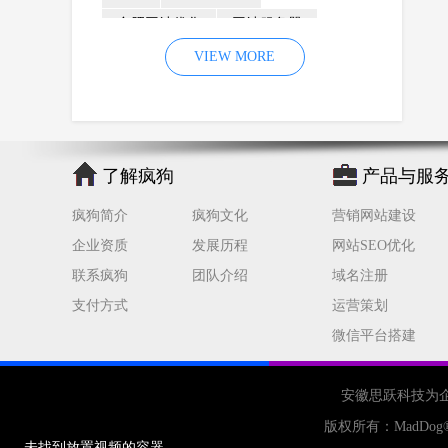
合肥网站优化
网站服务器
内容
优化
VIEW MORE
网站降权
网站推广
材料
网络推广
企业网站建设
效果
页面
网络营销
因素
网络公司
了解疯狗
产品与服
网站流量
策略
友情链接
疯狗简介
疯狗文化
营销网站建设
百度优化
网站收录
错误
企业资质
发展历程
网站SEO优化
网站seo
专业
关键词优化
联系疯狗
团队介绍
域名注册
手机
方面
搜索引擎优化
支付方式
运营策划
合肥网站制作
用户体验
微信平台搭建
企业网站优化
网站关键词
网站域名
网站制作
中国
安徽思跃科技为
合肥网站建设
网站转化率
版权所有：
MadDog
未找到放置视频的容器