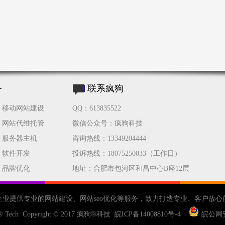
务
联系疯狗
移动网站建设
QQ：613835522
网站代维托管
微信公众号：疯狗科技
服务器主机
咨询热线：13349204444
软件开发
投诉热线：18075250033（工作日）
品牌优化
地址：合肥市包河区和昌中心B座12层
企业提供专业的
网站建设
、
网站seo优化
等服务，致力打造专业、客户放心
® Tech Copyright © 2017
疯狗®科技
皖ICP备14008810号-4
皖公网安备