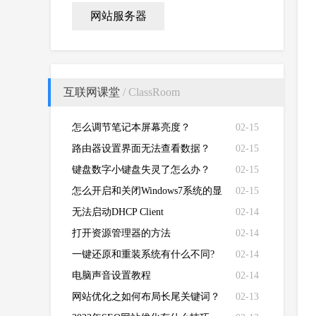
网站服务器
互联网课堂
/ ClassRoom
怎么调节笔记本屏幕亮度？
02-15
路由器设置界面无法查看数据？
02-15
键盘数字小键盘失灵了怎么办？
02-15
怎么开启和关闭Windows7系统的显
02-15
卡硬件加速功能
无法启动DHCP Client
02-14
打开资源管理器的方法
02-14
一键还原和重装系统有什么不同?
02-14
电脑声音设置教程
02-14
网站优化之如何布局长尾关键词？
02-13