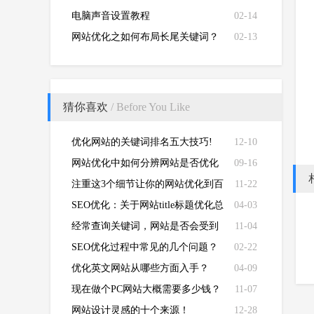
电脑声音设置教程
02-14
网站优化之如何布局长尾关键词？
02-13
猜你喜欢
/ Before You Like
优化网站的关键词排名五大技巧!
12-10
网站优化中如何分辨网站是否优化
09-16
过度？
注重这3个细节让你的网站优化到百
11-22
度首页
SEO优化：关于网站title标题优化总
04-03
结
经常查询关键词，网站是否会受到
11-04
惩罚！
SEO优化过程中常见的几个问题？
02-22
优化英文网站从哪些方面入手？
04-09
现在做个PC网站大概需要多少钱？
11-07
网站设计灵感的十个来源！
12-28