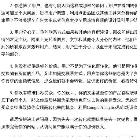
2. 你惹恼了用户。也有可能因为这样或那样的原因，用户在看到
这可能是个大问题。进行用户调查，利用点击热图或其他工具来分析你
难用？不够美观？广告太多或者信息太少？用热情直观的设计吸引用户
3. 用户分心了。你的联系方式如果被其他内容所淹没，那么即使
情的常见症状。网页上充斥着图片、文字和其他令人分心的内容。他们
到的所有东西来轰炸用户。结果，用户过于分心，以至于未能完成转化
要的部分。
4. 你没有提供足够的价值。用户不是为了转化而转化。他们是用
交换物有所值的产品。又比如提交联系方式，用户给你这些信息是为了
你要求的金额或信息，那么他们就不会转化。提供更好的价值，看看转
5. 你没有瞄准目标受众。你的设计、你的文案甚至你的产品都应
底下的每个人，那么你最后将因为毫无特色而失去你的目标受众。无论
受众会彻底毁掉你实现高转化率的机会。利用Google Analytics和
请尽快解决上述问题，因为失去一次转化就意味着失去一次销售，
源来完善你的网站，从访问量中赚取属于你的那份收入。