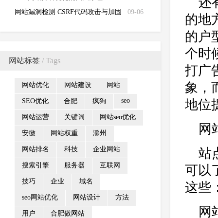
还
网站漏洞检测 CSRF代码攻击与加固
09-06
的地
方案
的户
个时
网站标签
/ Tags
打广
象，
网站优化
网站建设
网站
seo
SEO优化
合肥
疯狗
地位
网站运营
关键词
网站seo优化
网
安徽
网站权重
滁州
网站排名
科技
企业网站
站
搜索引擎
服务器
互联网
可以
技巧
企业
域名
这些
seo网站优化
网站设计
方法
网
用户
合肥做网站