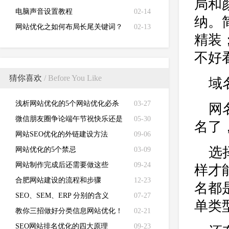
局和
电脑声音设置教程
02-14
纳。
网站优化之如何布局长尾关键词？
02-13
精装
不好
猜你喜欢
/ Before You Like
域
浅析网站优化的5个网站优化必杀
03-27
网
技！
微信朋友圈争论端午节祝快乐还是
05-30
名了
安康，人民日报：探讨值得点赞
网站SEO优化的外链建设方法
09-06
选
网站优化的5个禁忌
03-09
网站制作完成后还需要做这些
09-24
样才
合肥网站建设的流程和步骤
12-23
名都
SEO、SEM、ERP 分别的含义
07-27
单类
教你三招做好分类信息网站优化！
02-21
SEO网站排名优化的四大原理
09-23