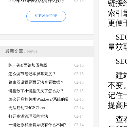
2023年SEO网站优化有什么技巧
02-13
链接
索引
VIEW MORE
更便
S
量获
最新文章
/ News
S
陈一碗®面馆加盟热线
02-16
建
怎么调节笔记本屏幕亮度？
02-15
路由器设置界面无法查看数据？
02-15
不变
键盘数字小键盘失灵了怎么办？
02-15
记住
怎么开启和关闭Windows7系统的显
02-15
提高
卡硬件加速功能
无法启动DHCP Client
02-14
打开资源管理器的方法
02-14
查
一键还原和重装系统有什么不同?
02-14