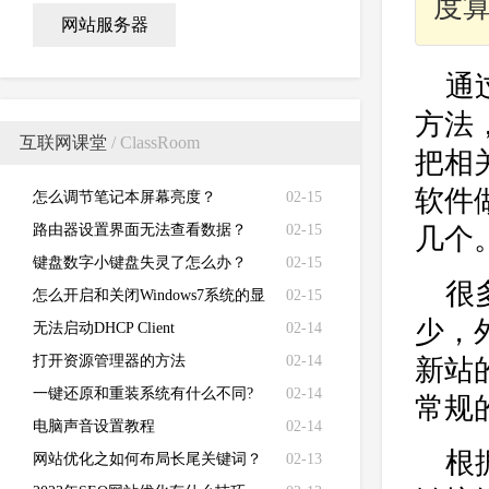
度
网站服务器
通
方法
互联网课堂
/ ClassRoom
把相
软件
怎么调节笔记本屏幕亮度？
02-15
路由器设置界面无法查看数据？
02-15
几个
键盘数字小键盘失灵了怎么办？
02-15
很
怎么开启和关闭Windows7系统的显
02-15
少，
卡硬件加速功能
无法启动DHCP Client
02-14
打开资源管理器的方法
02-14
新站
一键还原和重装系统有什么不同?
02-14
常规
电脑声音设置教程
02-14
根
网站优化之如何布局长尾关键词？
02-13