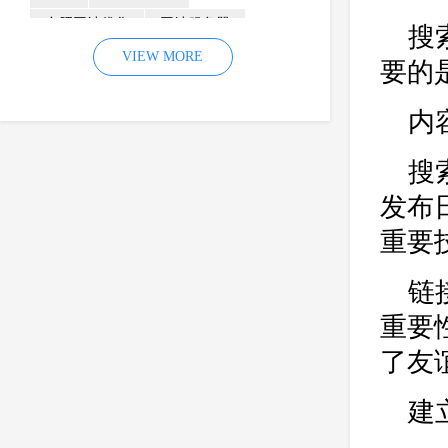
合肥网站优化
网站服务器
搜
内容
优化
VIEW MORE
网站降权
要的
网站推广
材料
网络推广
内
企业网站建设
效果
页面
网络营销
因素
网络公司
搜
网站流量
策略
友情链接
发布
百度优化
网站收录
错误
重要
网站seo
专业
关键词优化
链
手机
方面
搜索引擎优化
重要
合肥网站制作
用户体验
企业网站优化
网站关键词
了友
网站域名
网站制作
中国
建
合肥网站建设
网站转化率