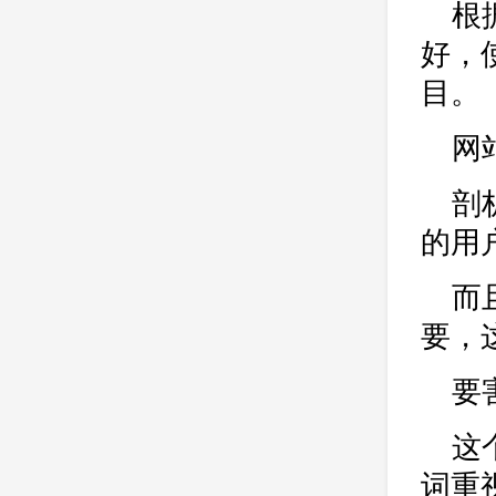
公司
网站开发
网页设计
根
网站备案
电商
技术
原因
好，
网页
目。
网
剖
的用
而
要，
要
这
词重