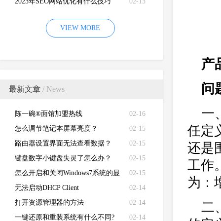
2023年SEO网站优化有什么技巧
02-13
VIEW MORE
产
问
最新文章
/ News
一
陈一碗®面馆加盟热线
02-16
任定
怎么调节笔记本屏幕亮度？
02-15
路由器设置界面无法查看数据？
02-15
还是
键盘数字小键盘失灵了怎么办？
02-15
工作
怎么开启和关闭Windows7系统的显
02-15
为：
卡硬件加速功能
无法启动DHCP Client
02-14
打开资源管理器的方法
02-14
二
一键还原和重装系统有什么不同?
02-14