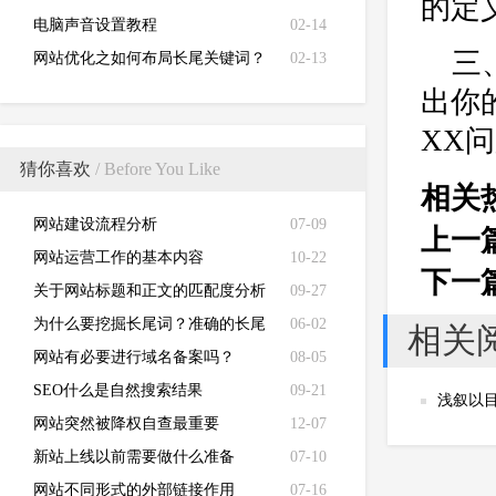
的定
电脑声音设置教程
02-14
三
网站优化之如何布局长尾关键词？
02-13
出你
XX
猜你喜欢
/ Before You Like
相关
网站建设流程分析
07-09
上一
网站运营工作的基本内容
10-22
下一
关于网站标题和正文的匹配度分析
09-27
为什么要挖掘长尾词？准确的长尾
06-02
相关
词可给网站带来目标客户？
网站有必要进行域名备案吗？
08-05
SEO什么是自然搜索结果
09-21
浅叙以
网站突然被降权自查最重要
12-07
新站上线以前需要做什么准备
07-10
网站不同形式的外部链接作用
07-16