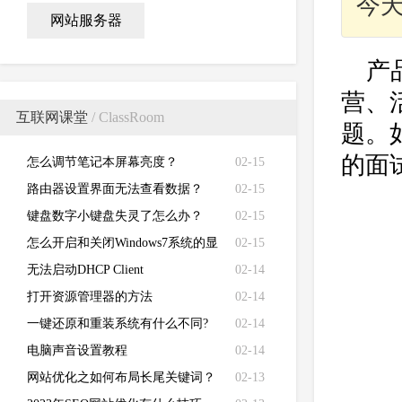
今
网站服务器
产
营、
互联网课堂
/ ClassRoom
题。
的面
怎么调节笔记本屏幕亮度？
02-15
路由器设置界面无法查看数据？
02-15
键盘数字小键盘失灵了怎么办？
02-15
怎么开启和关闭Windows7系统的显
02-15
卡硬件加速功能
无法启动DHCP Client
02-14
打开资源管理器的方法
02-14
一键还原和重装系统有什么不同?
02-14
电脑声音设置教程
02-14
网站优化之如何布局长尾关键词？
02-13