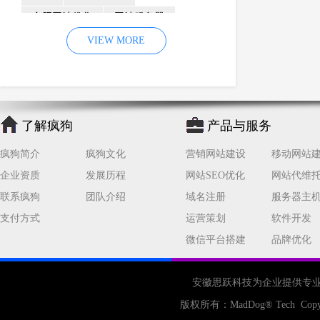
合肥网站优化
网站服务器
内容
优化
VIEW MORE
网站降权
网站推广
材料
网络推广
企业网站建设
效果
页面
网络营销
因素
网络公司
了解疯狗
产品与服务
网站流量
策略
友情链接
疯狗简介
疯狗文化
营销网站建设
移动网站
百度优化
网站收录
错误
企业资质
发展历程
网站SEO优化
网站代维
网站seo
专业
关键词优化
联系疯狗
团队介绍
域名注册
服务器主
手机
方面
搜索引擎优化
支付方式
运营策划
软件开发
合肥网站制作
用户体验
微信平台搭建
品牌优化
企业网站优化
网站关键词
网站域名
网站制作
中国
安徽思跃科技为企业提供专
合肥网站建设
网站转化率
版权所有：
MadDog
® Tech Copy