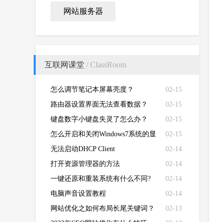
网站服务器
互联网课堂
/ ClassRoom
怎么调节笔记本屏幕亮度？
02-15
路由器设置界面无法查看数据？
02-15
键盘数字小键盘失灵了怎么办？
02-15
怎么开启和关闭Windows7系统的显
02-15
卡硬件加速功能
无法启动DHCP Client
02-14
打开资源管理器的方法
02-14
一键还原和重装系统有什么不同?
02-14
电脑声音设置教程
02-14
网站优化之如何布局长尾关键词？
02-13