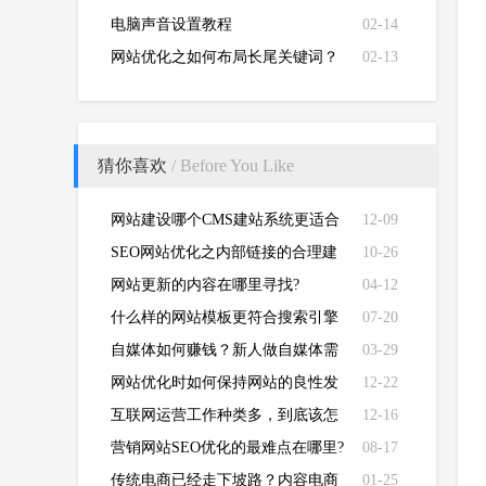
电脑声音设置教程
02-14
网站优化之如何布局长尾关键词？
02-13
猜你喜欢
/ Before You Like
网站建设哪个CMS建站系统更适合
12-09
于seo优化
SEO网站优化之内部链接的合理建
10-26
设
网站更新的内容在哪里寻找?
04-12
什么样的网站模板更符合搜索引擎
07-20
的要求？
自媒体如何赚钱？新人做自媒体需
03-29
注意 ？
网站优化时如何保持网站的良性发
12-22
展？
互联网运营工作种类多，到底该怎
12-16
么选？
营销网站SEO优化的最难点在哪里?
08-17
传统电商已经走下坡路？内容电商
01-25