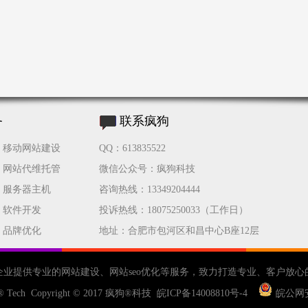
务
联系疯狗
移动网站建设
QQ：613835522
网站代维托管
微信公众号：疯狗科技
服务器主机
咨询热线：13349204444
软件开发
投诉热线：18075250033（工作日）
品牌优化
地址：合肥市包河区和昌中心B座12层
企业提供专业的
网站建设
、
网站seo优化
等服务，致力打造专业、客户放心
® Tech Copyright © 2017
疯狗®科技
皖ICP备14008810号-4
皖公网安备