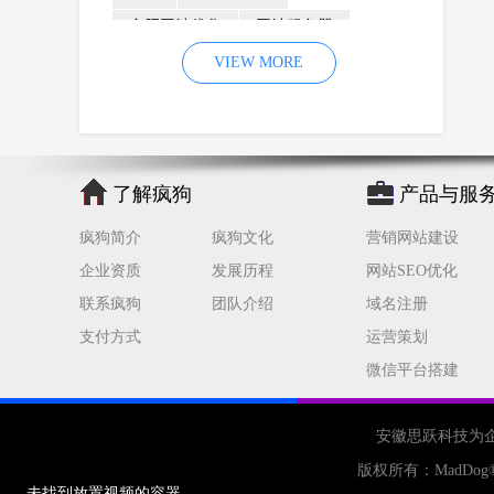
合肥网站优化
网站服务器
内容
优化
VIEW MORE
网站降权
网站推广
材料
网络推广
企业网站建设
效果
页面
网络营销
因素
网络公司
了解疯狗
产品与服
网站流量
策略
友情链接
疯狗简介
疯狗文化
营销网站建设
百度优化
网站收录
错误
企业资质
发展历程
网站SEO优化
网站seo
专业
关键词优化
联系疯狗
团队介绍
域名注册
手机
方面
搜索引擎优化
支付方式
运营策划
合肥网站制作
用户体验
微信平台搭建
企业网站优化
网站关键词
网站域名
网站制作
中国
安徽思跃科技为
合肥网站建设
网站转化率
版权所有：
MadDog
未找到放置视频的容器