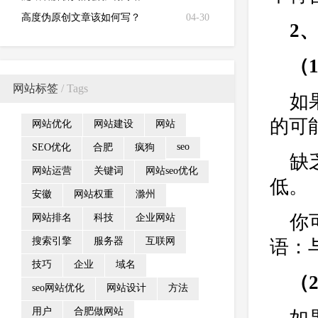
高度伪原创文章该如何写？
04-30
2
（
网站标签
/ Tags
如
的可
网站优化
网站建设
网站
seo
SEO优化
合肥
疯狗
缺
网站运营
关键词
网站seo优化
低。
安徽
网站权重
滁州
你
网站排名
科技
企业网站
搜索引擎
服务器
互联网
语：
技巧
企业
域名
（
seo网站优化
网站设计
方法
用户
合肥做网站