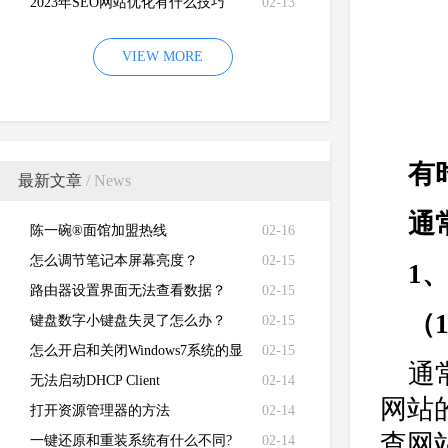
2023年SEO网站优化有什么技巧
02-13
VIEW MORE
有
最新文章
/ News
通
陈一碗®面馆加盟热线
02-16
怎么调节笔记本屏幕亮度？
02-15
1
路由器设置界面无法查看数据？
02-15
（
键盘数字小键盘失灵了怎么办？
02-15
怎么开启和关闭Windows7系统的显
02-15
通
卡硬件加速功能
无法启动DHCP Client
02-14
网站
打开资源管理器的方法
02-14
查网
一键还原和重装系统有什么不同?
02-14