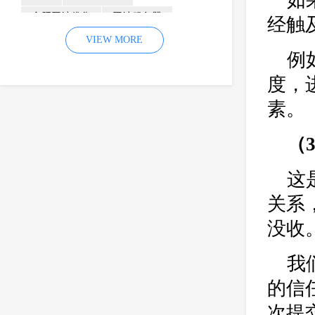
如
合肥网站优化
网站服务器
经触
内容
优化
VIEW MORE
网站降权
例
网站推广
材料
网络推广
度，
企业网站建设
效果
页面
素。
网络营销
因素
网络公司
网站流量
策略
友情链接
（
百度优化
网站收录
错误
这
网站seo
专业
关键词优化
关系
手机
方面
搜索引擎优化
没收
合肥网站制作
用户体验
企业网站优化
网站关键词
我
网站域名
网站制作
中国
的信
合肥网站建设
网站转化率
次提