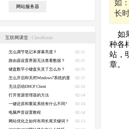
如
网站服务器
长
如
互联网课堂
/ ClassRoom
种各
怎么调节笔记本屏幕亮度？
02-15
站，
路由器设置界面无法查看数据？
02-15
章。
键盘数字小键盘失灵了怎么办？
02-15
怎么开启和关闭Windows7系统的显
02-15
卡硬件加速功能
无法启动DHCP Client
02-14
打开资源管理器的方法
02-14
一键还原和重装系统有什么不同?
02-14
电脑声音设置教程
02-14
网站优化之如何布局长尾关键词？
02-13