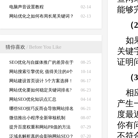
电脑声音设置教程
02-14
能够
网站优化之如何布局长尾关键词？
02-13
（
如
猜你喜欢
/ Before You Like
关键
证明
SEO优化与自媒体推广的差异在于
08-25
哪里，有何区别?
网站搜索引擎优化 值得关注的4个
10-14
（
策略有哪些？
网站建设首页设计 5个方案选择！
06-17
网站优化要如何稳定关键词排名?
06-23
相
网站SEO优化知识点汇总
04-14
产生
哪些SEO技巧反而会导致网站排名
06-21
度最
下降？
微信推出小程序全新审核机制
08-07
你有
提升百度权重和网站PR值的方法
07-29
不符
泛域名解析真的会影响网站SEO？
07-20