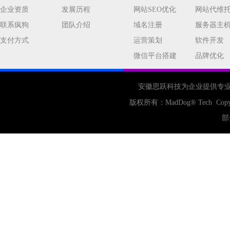
公司
网站开发
网页设计
企业资质
发展历程
网站SEO优化
网站代维
网站备案
电商
技术
原因
联系疯狗
团队介绍
域名注册
服务器主
网页
支付方式
运营策划
软件开发
微信平台搭建
品牌优化
安徽思跃科技为企业提供专
版权所有：
MadDog
® Tech Copy
部