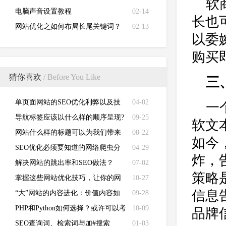
软
电脑声音设置教程
02-14
长也
网站优化之如何布局长尾关键词？
02-13
以委
购买
猜你喜欢
/ Before You Like
三
单页面网站的SEO优化利弊以及技
04-02
一
巧
导航标签应该以什么样的顺序呈现?
09-25
软文
网站什么样的标题可以为我们带来
08-22
如今
精准用户？
SEO优化必须要知道的网络爬虫分
04-29
炸，
类
解决网站的跳出率和SEO做法？
07-02
策略
掌握这些网站优化技巧，让你的网
10-27
信息
站质量翻倍
“大”网站的内容进化：价值内容如
09-28
何展现
PHP和Python如何选择？或许可以考
10-09
品牌
虑这三个问题
SEO查询词、检索词与加#搜索
01-03