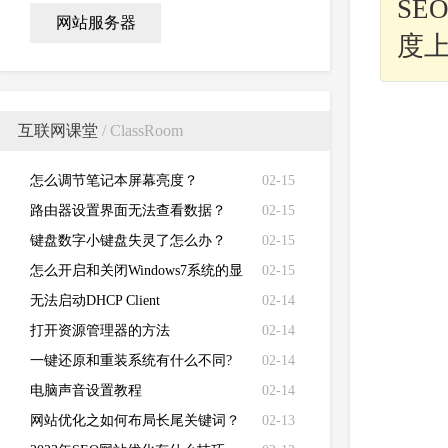
S
网站服务器
度
互联网课堂
/ ClassRoom
怎么调节笔记本屏幕亮度？
02-15
路由器设置界面无法查看数据？
02-15
键盘数字小键盘失灵了怎么办？
02-15
怎么开启和关闭Windows7系统的显
02-15
卡硬件加速功能
无法启动DHCP Client
02-14
打开资源管理器的方法
02-14
一键还原和重装系统有什么不同?
02-14
电脑声音设置教程
02-14
网站优化之如何布局长尾关键词？
02-13