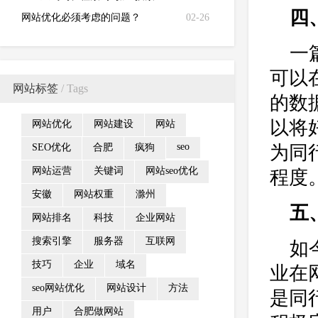
四
网站优化必须考虑的问题？
02-26
一
可以
网站标签
/ Tags
的数
以将
网站优化
网站建设
网站
seo
SEO优化
合肥
疯狗
为同
网站运营
关键词
网站seo优化
程度
安徽
网站权重
滁州
五
网站排名
科技
企业网站
搜索引擎
服务器
互联网
如
技巧
企业
域名
业在
seo网站优化
网站设计
方法
是同
用户
合肥做网站