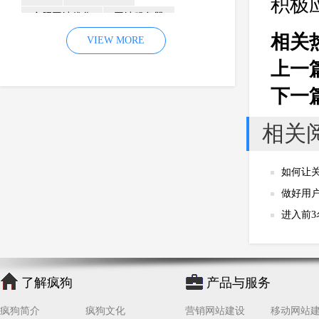
积极
合肥网站优化
网站服务器
相关
内容
优化
VIEW MORE
网站降权
网站推广
材料
网络推广
上一
企业网站建设
效果
页面
下一
网络营销
因素
网络公司
相关
网站流量
策略
友情链接
百度优化
网站收录
错误
如何让
网站seo
专业
关键词优化
做好用
手机
方面
搜索引擎优化
进入前
合肥网站制作
用户体验
企业网站优化
网站关键词
网站域名
网站制作
中国
了解疯狗
产品与服务
合肥网站建设
网站转化率
疯狗简介
疯狗文化
营销网站建设
移动网站