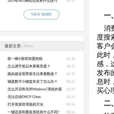
2023年SEO网站优化有什么技巧
02-13
一
VIEW MORE
消
度搜
客户
最新文章
/ News
此时
陈一碗®面馆加盟热线
02-16
感，
怎么调节笔记本屏幕亮度？
02-15
发布
路由器设置界面无法查看数据？
02-15
息时
键盘数字小键盘失灵了怎么办？
02-15
买心
怎么开启和关闭Windows7系统的显
02-15
卡硬件加速功能
无法启动DHCP Client
02-14
二
打开资源管理器的方法
02-14
一键还原和重装系统有什么不同?
02-14