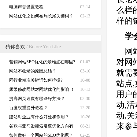
电脑声音设置教程
02-14
么样
网站优化之如何布局长尾关键词？
02-13
样的
学
猜你喜欢
/ Before You Like
网
对网
营销网站SEO优化的最难点在哪里?
01-02
就需
网站不收录的原因总结？
03-16
同行业精准关键词如何挖掘?
10-08
站点
频繁修改网站对网站优化的影响 ！
10-13
用户
提高网页速度有哪些好方法？
03-30
动,
百度权重提升教程？
12-20
动,
建站对企业有什么好处和作用？
10-26
来参与
谷歌与亚马逊搜索引擎优化方向有
08-21
哪些不同？
如何做好一个网站的SEO优化呢？
02-25