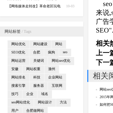
s
【网络媒体走转改】革命老区玩电
10-03
来说,
商 谱写脱贫致富新篇章
广告
SEO"
网站标签
/ Tags
相关
网站优化
网站建设
网站
上一
seo
SEO优化
合肥
疯狗
网站运营
关键词
网站seo优化
下一
安徽
网站权重
滁州
相关
网站排名
科技
企业网站
搜索引擎
服务器
互联网
网站se
技巧
企业
域名
2015
seo网站优化
网站设计
方法
如何把S
用户
合肥做网站