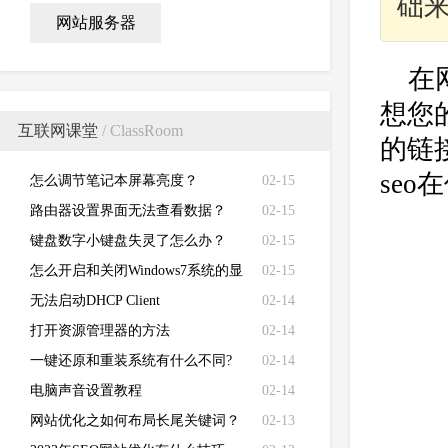
础来
网站服务器
在
想您
互联网课堂
/ ClassRoom
的链
se
怎么调节笔记本屏幕亮度？
02-15
路由器设置界面无法查看数据？
02-15
键盘数字小键盘失灵了怎么办？
02-15
怎么开启和关闭Windows7系统的显
02-15
卡硬件加速功能
无法启动DHCP Client
02-14
打开资源管理器的方法
02-14
一键还原和重装系统有什么不同?
02-14
电脑声音设置教程
02-14
网站优化之如何布局长尾关键词？
02-13