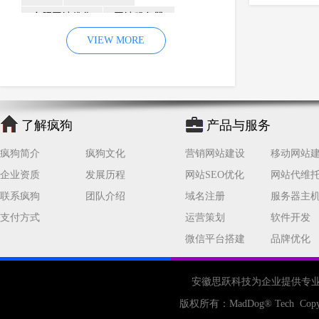
合肥网站优化
网站服务器
内容
优化
VIEW MORE
网站降权
网站推广
材料
网络推广
企业网站建设
效果
页面
网络营销
因素
网络公司
了解疯狗
产品与服务
网站流量
策略
友情链接
疯狗简介
疯狗文化
营销网站建设
移动网站
百度优化
网站收录
错误
企业资质
发展历程
网站SEO优化
网站代维
网站seo
专业
关键词优化
联系疯狗
团队介绍
域名注册
服务器主
手机
方面
搜索引擎优化
支付方式
运营策划
软件开发
合肥网站制作
用户体验
微信平台搭建
品牌优化
企业网站优化
网站关键词
网站域名
网站制作
中国
安徽思跃科技为企业提供专
合肥网站建设
网站转化率
版权所有：
MadDog
® Tech Copy