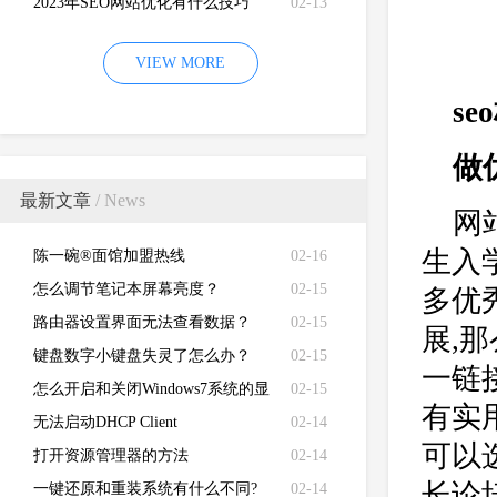
2023年SEO网站优化有什么技巧
02-13
VIEW MORE
s
做
最新文章
/ News
网
生入
陈一碗®面馆加盟热线
02-16
怎么调节笔记本屏幕亮度？
02-15
多优
路由器设置界面无法查看数据？
02-15
展,
键盘数字小键盘失灵了怎么办？
02-15
一链
怎么开启和关闭Windows7系统的显
02-15
有实
卡硬件加速功能
无法启动DHCP Client
02-14
可以
打开资源管理器的方法
02-14
长论
一键还原和重装系统有什么不同?
02-14