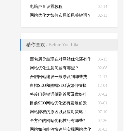
电脑声音设置教程
02-14
网站优化之如何布局长尾关键词？
02-13
猜你喜欢
/ Before You Like
面包屑导航现在对网站优化还有作
06-15
用吗？
网站优化注意问题有哪些？
02-08
合肥网站建设一般涉及到哪些费
11-17
用？
白帽SEO和黑帽SEO该如何抉择
12-04
将冷门关键词做到首页及做好排
07-02
名？
目前SEO网站优化还有发展前景
03-01
吗？
网站降权的原因以及应对策略！
07-10
全方位的网站优化技巧有哪些?
02-26
网站如何能够快速的实现网站优化
01-03