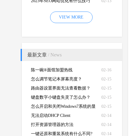
2023年SEO网站优化有什么技巧
02-13
VIEW MORE
最新文章
/ News
陈一碗®面馆加盟热线
02-16
怎么调节笔记本屏幕亮度？
02-15
路由器设置界面无法查看数据？
02-15
键盘数字小键盘失灵了怎么办？
02-15
怎么开启和关闭Windows7系统的显
02-15
卡硬件加速功能
无法启动DHCP Client
02-14
打开资源管理器的方法
02-14
一键还原和重装系统有什么不同?
02-14