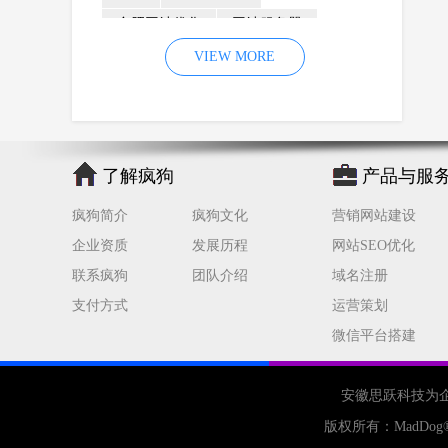
合肥网站优化
网站服务器
内容
优化
VIEW MORE
网站降权
网站推广
材料
网络推广
企业网站建设
效果
页面
网络营销
因素
网络公司
了解疯狗
产品与服
网站流量
策略
友情链接
疯狗简介
疯狗文化
营销网站建设
百度优化
网站收录
错误
企业资质
发展历程
网站SEO优化
网站seo
专业
关键词优化
联系疯狗
团队介绍
域名注册
手机
方面
搜索引擎优化
支付方式
运营策划
合肥网站制作
用户体验
微信平台搭建
企业网站优化
网站关键词
网站域名
网站制作
中国
安徽思跃科技为
合肥网站建设
网站转化率
版权所有：
MadDog