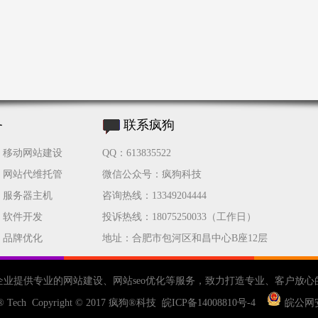
务
联系疯狗
移动网站建设
QQ：613835522
网站代维托管
微信公众号：疯狗科技
服务器主机
咨询热线：13349204444
软件开发
投诉热线：18075250033（工作日）
品牌优化
地址：合肥市包河区和昌中心B座12层
企业提供专业的
网站建设
、
网站seo优化
等服务，致力打造专业、客户放心
® Tech Copyright © 2017
疯狗®科技
皖ICP备14008810号-4
皖公网安备