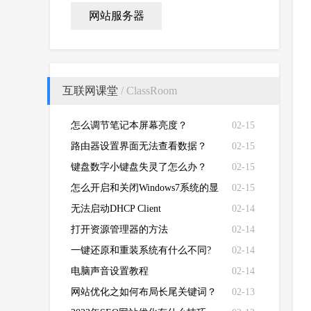
网站服务器
互联网课堂
/ ClassRoom
怎么调节笔记本屏幕亮度？
02-15
路由器设置界面无法查看数据？
02-15
键盘数字小键盘失灵了怎么办？
02-15
怎么开启和关闭Windows7系统的显
02-15
卡硬件加速功能
无法启动DHCP Client
02-14
打开资源管理器的方法
02-14
一键还原和重装系统有什么不同?
02-14
电脑声音设置教程
02-14
网站优化之如何布局长尾关键词？
02-13