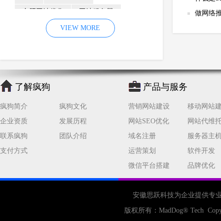
合肥网站优化
网站服务器
做网络
内容
优化
VIEW MORE
网站降权
网站推广
材料
网络推广
企业网站建设
效果
页面
网络营销
因素
网络公司
了解疯狗
产品与服务
网站流量
策略
友情链接
疯狗简介
疯狗文化
营销网站建设
移动网站
百度优化
网站收录
错误
企业资质
发展历程
网站SEO优化
网站代维
网站seo
专业
关键词优化
联系疯狗
团队介绍
域名注册
服务器主
手机
方面
搜索引擎优化
支付方式
运营策划
软件开发
合肥网站制作
用户体验
微信平台搭建
品牌优化
企业网站优化
网站关键词
网站域名
网站制作
中国
安徽思跃科技为企业提供专
合肥网站建设
网站转化率
版权所有：
MadDog
® Tech Copy