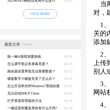
2023年SEO网站优化有什么技巧
02-13
当
对，
VIEW MORE
1
关的
添加
最新文章
/ News
2
陈一碗®面馆加盟热线
02-16
上传
怎么调节笔记本屏幕亮度？
02-15
别人
路由器设置界面无法查看数据？
02-15
键盘数字小键盘失灵了怎么办？
02-15
3
怎么开启和关闭Windows7系统的显
02-15
网站
卡硬件加速功能
无法启动DHCP Client
02-14
打开资源管理器的方法
02-14
4
一键还原和重装系统有什么不同?
02-14