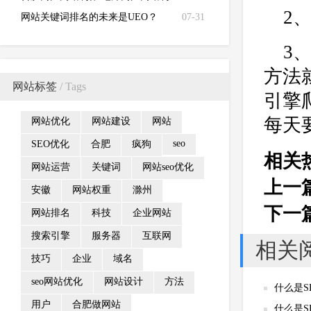
2
作 企业门户网站制作及策划等
网站关键词排名的未来是UEO？
07-31
3
方法
网站标签
/ Tags
引擎
每天
网站优化
网站建设
网站
seo
SEO优化
合肥
疯狗
相关
网站运营
关键词
网站seo优化
上一
安徽
网站权重
滁州
下一
网站排名
科技
企业网站
搜索引擎
服务器
互联网
相关
技巧
企业
域名
seo网站优化
网站设计
方法
什么是S
用户
合肥做网站
什么是