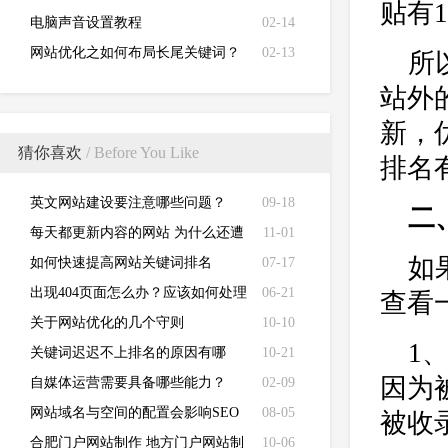
贴有
电脑声音设置教程
02-14
网站优化之如何布局长尾关键词？
02-13
所
站外
新，
猜你喜欢
/ Before You Like
排名
英文网站建设要注意哪些问题？
09-18
二
每天都更新内容的网站 为什么还遭
11-01
如
到降权了呢
如何快速提高网站关键词排名
07-17
出现404页面怎么办？应该如何处理
06-21
查看
404页面？
关于网站优化的几个守则
10-10
1
关键词迟迟不上排名的原因有哪
10-21
因为
些？
自媒体运营需要具备哪些能力？
02-09
网站域名与空间的配置会影响SEO
08-05
被收
优化效果
合肥门户网站制作 地方门户网站制
10-06