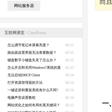
而
网站服务器
互联网课堂
/ ClassRoom
怎么调节笔记本屏幕亮度？
02-15
路由器设置界面无法查看数据？
02-15
键盘数字小键盘失灵了怎么办？
02-15
怎么开启和关闭Windows7系统的显
02-15
卡硬件加速功能
无法启动DHCP Client
02-14
打开资源管理器的方法
02-14
一键还原和重装系统有什么不同?
02-14
电脑声音设置教程
02-14
一
网站优化之如何布局长尾关键词？
02-13