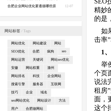
SE
仅是设计
合肥企业网站优化要遵循哪些原
12-07
精妙
则？
的是
如
网站标签
/ Tags
击率
网站优化
网站建设
网站
1
seo
SEO优化
合肥
疯狗
网站运营
关键词
网站seo优化
举
安徽
网站权重
滁州
个页
网站排名
科技
企业网站
说法
搜索引擎
服务器
互联网
租房
技巧
企业
域名
面，
seo网站优化
网站设计
方法
这个
用户
合肥做网站