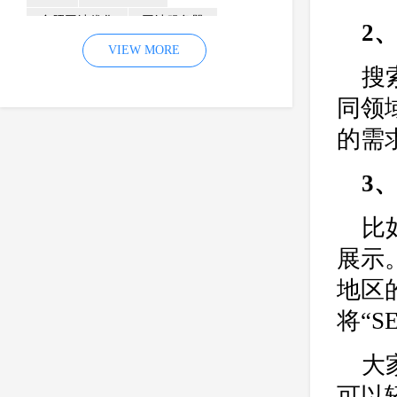
合肥网站优化
网站服务器
2
内容
优化
VIEW MORE
网站降权
搜
网站推广
材料
网络推广
同领
企业网站建设
效果
页面
的需
网络营销
因素
网络公司
网站流量
策略
友情链接
3
百度优化
网站收录
错误
比
网站seo
专业
关键词优化
展示
手机
方面
搜索引擎优化
地区
合肥网站制作
用户体验
企业网站优化
网站关键词
将“
网站域名
网站制作
中国
大
合肥网站建设
网站转化率
可以