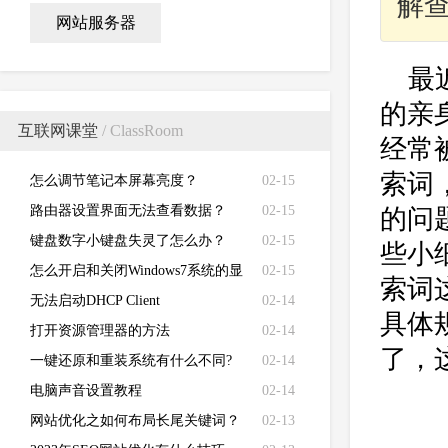
解
网站服务器
最
的亲
互联网课堂
/ ClassRoom
经常
索词
怎么调节笔记本屏幕亮度？
02-15
路由器设置界面无法查看数据？
02-15
的问
键盘数字小键盘失灵了怎么办？
02-15
些小
怎么开启和关闭Windows7系统的显
02-15
索词
卡硬件加速功能
无法启动DHCP Client
02-14
具体
打开资源管理器的方法
02-14
了，
一键还原和重装系统有什么不同?
02-14
电脑声音设置教程
02-14
网站优化之如何布局长尾关键词？
02-13