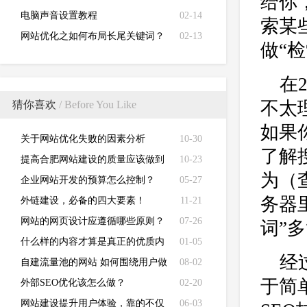
给你
电脑声音设置教程
02-14
索某
网站优化之如何布局长尾关键词？
02-13
做“检
在
不太
猜你喜欢
/ Before You Like
如果
关于网站优化失败的因素分析
10-30
了解
提高合肥网站建设的质量应该做到
10-23
为（
哪些方面
企业网站开发的预算怎么控制？
05-27
务器
外链建设，必备的四大要素！
11-21
网站的网页设计应遵循哪些原则？
07-26
词”
什么样的内容才算是真正的优质内
01-05
经
容？
自建流量池的网站 如何围绕用户做
08-02
于简
好运营
外部SEO优化该怎么做？
02-20
网站建设提升用户体验，靠的不仅
06-03