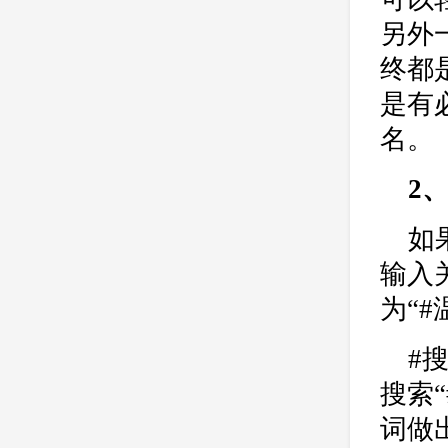
公司
网站开发
网页设计
另外
网站备案
电商
技术
原因
终都
网页
是有
名。
2
如
输入
为“#
#
搜索
词做