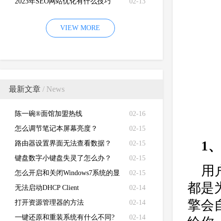
2023年SEO网站优化有什么技巧
02-13
VIEW MORE
最新文章
/ News
陈一碗®面馆加盟热线
02-16
怎么调节笔记本屏幕亮度？
02-15
1
路由器设置界面无法查看数据？
02-15
键盘数字小键盘失灵了怎么办？
02-15
用
怎么开启和关闭Windows7系统的显
02-15
都是
卡硬件加速功能
无法启动DHCP Client
02-14
擎会
打开资源管理器的方法
02-14
一键还原和重装系统有什么不同?
02-14