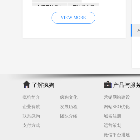
合肥网站优化
网站服务器
内容
优化
VIEW MORE
网站降权
网站推广
材料
网络推广
企业网站建设
效果
页面
网络营销
因素
网络公司
网站流量
策略
友情链接
百度优化
网站收录
错误
网站seo
专业
关键词优化
了解疯狗
产品与服
手机
方面
搜索引擎优化
疯狗简介
疯狗文化
营销网站建设
合肥网站制作
用户体验
企业资质
发展历程
网站SEO优化
企业网站优化
网站关键词
联系疯狗
团队介绍
域名注册
网站域名
网站制作
中国
支付方式
运营策划
合肥网站建设
网站转化率
微信平台搭建