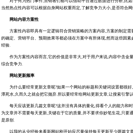
对于何为热门事件,营销者们都可以借助平台通过数据进行分析,比如
当然热点性内容可以根据自身网站权重而定,了解竞争力大小,是否符合网
网站内容方案性
方案性内容即具有一定逻辑符合营销策略的方案内容,方案的制定需
的确定、营销平台、预期效果等都必须在方案中有所体现,然而这些因素
经验.
作为方案性内容而言,它的价值是非常大,对于用户来说,内容中含金量
综合竞争力.
网站更新频率
为什么要经常更新文章呢?如果一个网站的标题和关键词设置都很好
潭死水,久而久之就会把它抛弃.所以要经常给网站更新文章,让搜索引擎
每天应该更新几篇文章呢?这并没有具体的量化,得看个人的能力和时
为文章并不需要每天更新,关键在于它的质量,并不要求你妙笔生花,只要
是原创.
以我的从业经验来看新网站刚开始应尽量保持每天更新至少两篇文章,