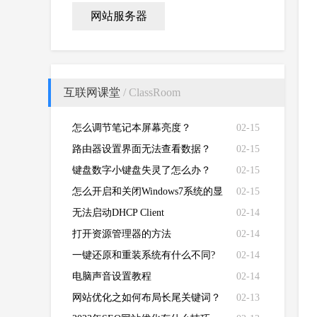
网站服务器
互联网课堂
/ ClassRoom
怎么调节笔记本屏幕亮度？
02-15
路由器设置界面无法查看数据？
02-15
键盘数字小键盘失灵了怎么办？
02-15
怎么开启和关闭Windows7系统的显
02-15
卡硬件加速功能
无法启动DHCP Client
02-14
打开资源管理器的方法
02-14
一键还原和重装系统有什么不同?
02-14
电脑声音设置教程
02-14
网站优化之如何布局长尾关键词？
02-13