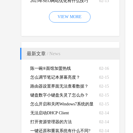
2023年SEO网站优化有什么技巧
02-13
VIEW MORE
最新文章
/ News
陈一碗®面馆加盟热线
02-16
怎么调节笔记本屏幕亮度？
02-15
路由器设置界面无法查看数据？
02-15
键盘数字小键盘失灵了怎么办？
02-15
怎么开启和关闭Windows7系统的显
02-15
卡硬件加速功能
无法启动DHCP Client
02-14
打开资源管理器的方法
02-14
一键还原和重装系统有什么不同?
02-14