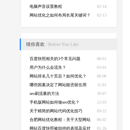
电脑声音设置教程
02-14
网站优化之如何布局长尾关键词？
02-13
猜你喜欢
/ Before You Like
百度快照相关的3个常见问题
08-01
用户为什么会流失？
03-01
网站排名几十页后？如何优化？
08-06
哪些因素决定了网站能否留住用
11-01
户？
seo刷流量的方法
10-07
手机版网站如何做seo优化？
12-03
关于精简的网站代码优化技巧
09-22
合肥网站优化教程：关于大型网站
06-02
排名的优化方法
网站百度快照被劫持的表现及应对
01-26