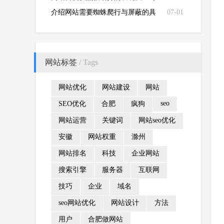
方法
介绍网站需要蜘蛛爬行与屏蔽的具
07-01
体栏目？
网站标签
/ Tags
网站优化
网站建设
网站
seo
SEO优化
合肥
疯狗
网站运营
关键词
网站seo优化
安徽
网站权重
滁州
网站排名
科技
企业网站
搜索引擎
服务器
互联网
技巧
企业
域名
seo网站优化
网站设计
方法
用户
合肥做网站