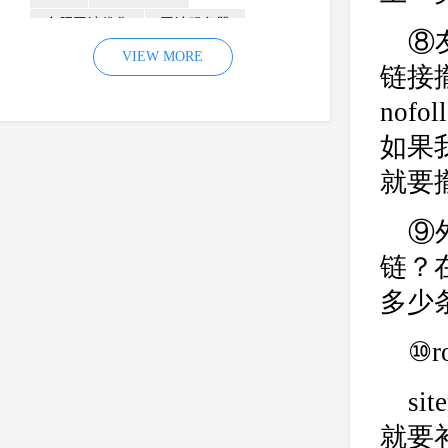
合肥网站优化
网站服务器
⑧
内容
优化
VIEW MORE
网站降权
链接
网站推广
材料
网络推广
nof
企业网站建设
效果
页面
如果我
网络营销
因素
网络公司
就要
网站流量
策略
友情链接
百度优化
网站收录
错误
⑨
网站seo
专业
关键词优化
链？
手机
方面
搜索引擎优化
多少
合肥网站制作
用户体验
⑩r
企业网站优化
网站关键词
网站域名
网站制作
中国
s
合肥网站建设
网站转化率
就要