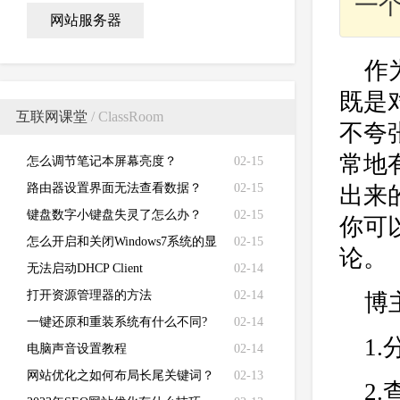
一
网站服务器
作
既是
互联网课堂
/ ClassRoom
不夸
常地
怎么调节笔记本屏幕亮度？
02-15
路由器设置界面无法查看数据？
02-15
出来
键盘数字小键盘失灵了怎么办？
02-15
你可
怎么开启和关闭Windows7系统的显
02-15
论。
卡硬件加速功能
无法启动DHCP Client
02-14
打开资源管理器的方法
02-14
博
一键还原和重装系统有什么不同?
02-14
1
电脑声音设置教程
02-14
网站优化之如何布局长尾关键词？
02-13
2