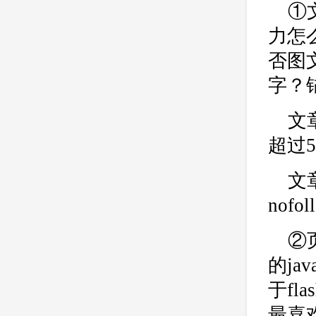
①
力怎
否图
字？
文
超过
文
nof
②
的ja
于fl
最喜