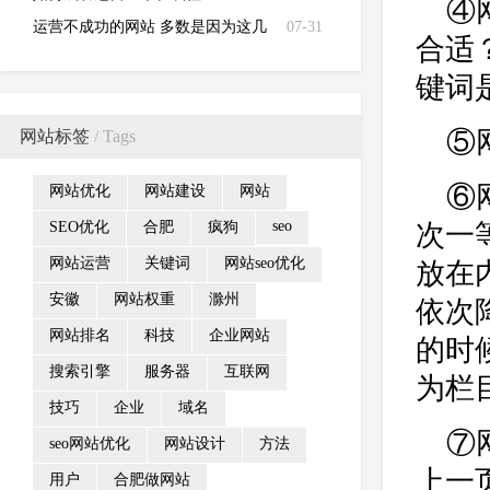
④
运营不成功的网站 多数是因为这几
07-31
合适
点原因造成的！
键词
⑤
网站标签
/ Tags
⑥
网站优化
网站建设
网站
seo
SEO优化
合肥
疯狗
次一
网站运营
关键词
网站seo优化
放在
安徽
网站权重
滁州
依次
网站排名
科技
企业网站
的时
搜索引擎
服务器
互联网
为栏
技巧
企业
域名
⑦
seo网站优化
网站设计
方法
上一
用户
合肥做网站