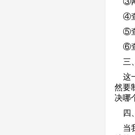
③
④
⑤
⑥
三
这
然要
决哪
四
当