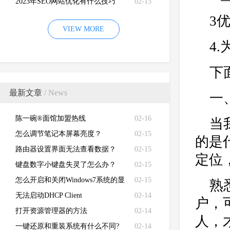
2023年SEO网站优化有什么技巧
02-13
3
VIEW MORE
4
下
最新文章
/ News
一
陈一碗®面馆加盟热线
02-16
当
怎么调节笔记本屏幕亮度？
02-15
的是
路由器设置界面无法查看数据？
02-15
定位
键盘数字小键盘失灵了怎么办？
02-15
怎么开启和关闭Windows7系统的显
02-15
熟
卡硬件加速功能
无法启动DHCP Client
02-14
户，
打开资源管理器的方法
02-14
人，
一键还原和重装系统有什么不同?
02-14