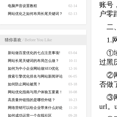
账号
电脑声音设置教程
02-14
户零
网站优化之如何布局长尾关键词？
02-13
二
1
猜你喜欢
/ Before You Like
①
新站做百度优化的七点注意事项!
03-04
过黑
网站长尾关键词的布局怎么做？
10-11
如何为中小企业网站做SEO优化
12-16
②
搜索引擎优化排名与网站新闻评论
06-05
否做
之间有关系吗？
如何防止网站被黑？
03-18
网站优化指南与用户体验五要素！
10-08
③
高质量外链指的是哪些外链？
10-23
url
网络营销可以给企业带来什么好处
11-20
？
如何成功运营一个在线社区
09-28