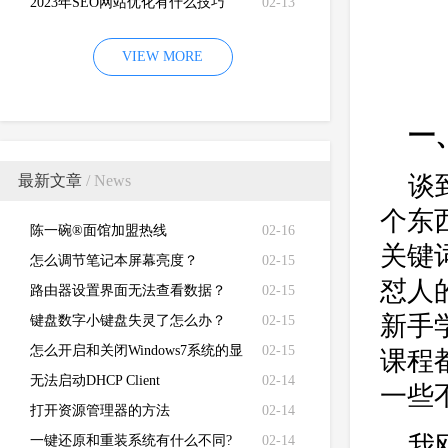
2023年SEO网站优化有什么技巧
02-13
VIEW MORE
一
谈
最新文章
/ News
个东
陈一碗®面馆加盟热线
02-16
关键
怎么调节笔记本屏幕亮度？
02-15
怼人
路由器设置界面无法查看数据？
02-15
新手
键盘数字小键盘失灵了怎么办？
02-15
怎么开启和关闭Windows7系统的显
02-15
课程
卡硬件加速功能
无法启动DHCP Client
02-14
一些
打开资源管理器的方法
02-14
我
一键还原和重装系统有什么不同?
02-14