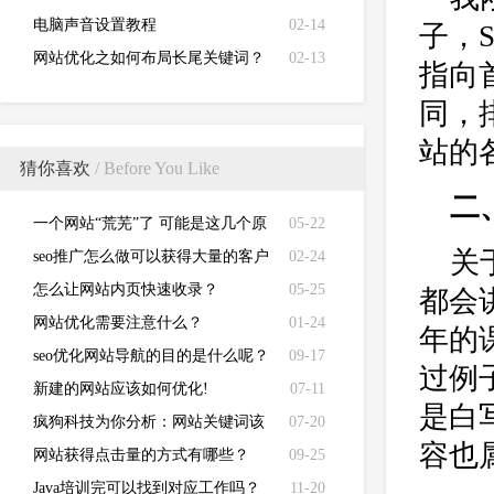
电脑声音设置教程
02-14
子，
网站优化之如何布局长尾关键词？
02-13
指向
同，
站的
猜你喜欢
/ Before You Like
二
一个网站“荒芜”了 可能是这几个原
05-22
关
因造成的
seo推广怎么做可以获得大量的客户
02-24
咨询？
怎么让网站内页快速收录？
05-25
都会
网站优化需要注意什么？
01-24
年的
seo优化网站导航的目的是什么呢？
09-17
过例
新建的网站应该如何优化!
07-11
是白
疯狗科技为你分析：网站关键词该
07-20
容也
如何确定
网站获得点击量的方式有哪些？
09-25
Java培训完可以找到对应工作吗？
11-20