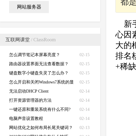
都
网站服务器
新
心因
互联网课堂
/ ClassRoom
大的
排名
怎么调节笔记本屏幕亮度？
02-15
路由器设置界面无法查看数据？
02-15
+稀
键盘数字小键盘失灵了怎么办？
02-15
怎么开启和关闭Windows7系统的显
02-15
卡硬件加速功能
无法启动DHCP Client
02-14
打开资源管理器的方法
02-14
一键还原和重装系统有什么不同?
02-14
电脑声音设置教程
02-14
网站优化之如何布局长尾关键词？
02-13