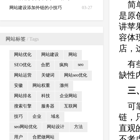
简
网站建设添加外链的小技巧
03-27
是原
讲苹
容体
网站标签
/ Tags
店，
网站优化
网站建设
网站
有
seo
SEO优化
合肥
疯狗
缺性
网站运营
关键词
网站seo优化
安徽
网站权重
滁州
三
网站排名
科技
企业网站
可
搜索引擎
服务器
互联网
链，
技巧
企业
域名
直观
seo网站优化
网站设计
方法
不考
用户
合肥做网站