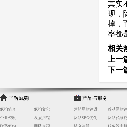
公司
网站开发
网页设计
其实
网站备案
电商
技术
原因
现，
网页
掉，
率都
相关
上一
下一
了解疯狗
产品与服务
疯狗简介
疯狗文化
营销网站建设
移动网站
企业资质
发展历程
网站SEO优化
网站代维
联系疯狗
团队介绍
域名注册
服务器主