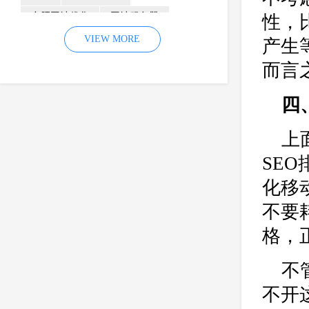
合肥网站优化
网站服务器
性，
内容
优化
VIEW MORE
网站降权
产生
网站推广
材料
网络推广
而言
企业网站建设
效果
页面
四
网络营销
因素
网络公司
网站流量
策略
友情链接
上
百度优化
网站收录
错误
SE
网站seo
专业
关键词优化
化移
手机
方面
搜索引擎优化
不要
合肥网站制作
用户体验
格，
企业网站优化
网站关键词
不
网站域名
网站制作
中国
合肥网站建设
网站转化率
不开