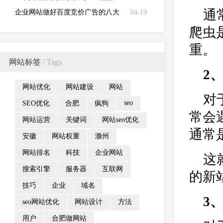
通
值？
企业网站做好百度竞价广告的八大
04-19
注意要点
爬虫
重。
网站标签
/ Tags
2
网站优化
网站建设
网站
对
seo
SEO优化
合肥
疯狗
常会
网站运营
关键词
网站seo优化
通常
安徽
网站权重
滁州
网站排名
科技
企业网站
这
搜索引擎
服务器
互联网
的新
技巧
企业
域名
3
seo网站优化
网站设计
方法
用户
合肥做网站