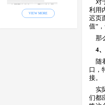
对
合肥网站优化
网站服务器
利用
内容
优化
VIEW MORE
网站降权
迟页
网站推广
材料
网络推广
值”
企业网站建设
效果
页面
那
网络营销
因素
网络公司
网站流量
策略
友情链接
4
百度优化
网站收录
错误
网站seo
专业
关键词优化
随
手机
方面
搜索引擎优化
口，
合肥网站制作
用户体验
接。
企业网站优化
网站关键词
实
网站域名
网站制作
中国
们都
合肥网站建设
网站转化率