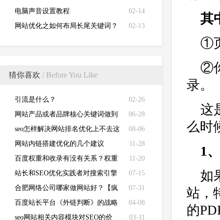
电脑声音设置教程
02-14
其
网站优化之如何布局长尾关键词？
02-13
①
②
猜你喜欢
/ Before You Like
录。
引流是什么？
02-26
这
网站产品或者品牌核心关键词做到
06-28
么时
搜索引擎首页四个步骤！
seo怎样解决网站排名优化上不去这
08-06
个难题
网站内链搭建优化的几个建议
11-28
1
百度权重和收录有没有关系？权重
11-20
如
高未必排名好？
站长和SEO优化实践者对搜索引擎
07-15
算法进行分析总结
合肥网络公司哪家做网站好？【疯
07-31
站，
狗原创】
百度站长平台《外链判断》的战略
04-08
的P
剖析？
seo网站相关内容模块对SEO的价
03-11