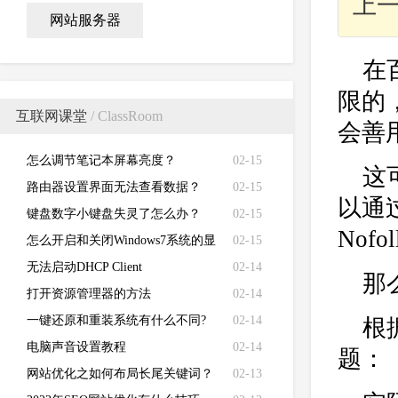
上
网站服务器
在
限的
互联网课堂
/ ClassRoom
会善
怎么调节笔记本屏幕亮度？
02-15
这
路由器设置界面无法查看数据？
02-15
以通
键盘数字小键盘失灵了怎么办？
02-15
Nof
怎么开启和关闭Windows7系统的显
02-15
卡硬件加速功能
无法启动DHCP Client
02-14
那
打开资源管理器的方法
02-14
一键还原和重装系统有什么不同?
02-14
根
电脑声音设置教程
02-14
题：
网站优化之如何布局长尾关键词？
02-13