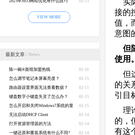
实
2023年SEO网站优化有什么技巧
02-13
接的
VIEW MORE
值，
意图
但
最新文章
/ News
使用
陈一碗®面馆加盟热线
02-16
但
怎么调节笔记本屏幕亮度？
02-15
的关
路由器设置界面无法查看数据？
02-15
引目
键盘数字小键盘失灵了怎么办？
02-15
怎么开启和关闭Windows7系统的显
02-15
理
卡硬件加速功能
无法启动DHCP Client
02-14
的，
打开资源管理器的方法
02-14
有这
一键还原和重装系统有什么不同?
02-14