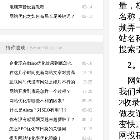
量，
电脑声音设置教程
02-14
名称
网站优化之如何布局长尾关键词？
02-13
频弄
站名
搜索
猜你喜欢
/ Before You Like
2
企业现在做seo优化效果到底怎么
09-10
样？
在这几个时间更新网站文章对提高
12-19
网
排名会有很大的帮助
互联网时代没有网站是绝对不行的
12-25
我们
网站开发到底是怎样一个过程？
11-29
2收
网站优化有哪些不利的因素?
09-25
什么是Alexa？对SEO有用吗？
05-02
做友
你有没有感觉网页越来越臃肿了？
08-13
变快
—— 因为懒
怎么SEO优化节日类的关键词
10-19
网投
提升网站转化率优化策略！
03-31