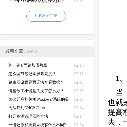
2023年SEO网站优化有什么技巧
02-13
VIEW MORE
最新文章
/ News
陈一碗®面馆加盟热线
02-16
怎么调节笔记本屏幕亮度？
02-15
1
路由器设置界面无法查看数据？
02-15
当
键盘数字小键盘失灵了怎么办？
02-15
怎么开启和关闭Windows7系统的显
02-15
也就
卡硬件加速功能
无法启动DHCP Client
02-14
提高
打开资源管理器的方法
02-14
去，
一键还原和重装系统有什么不同?
02-14