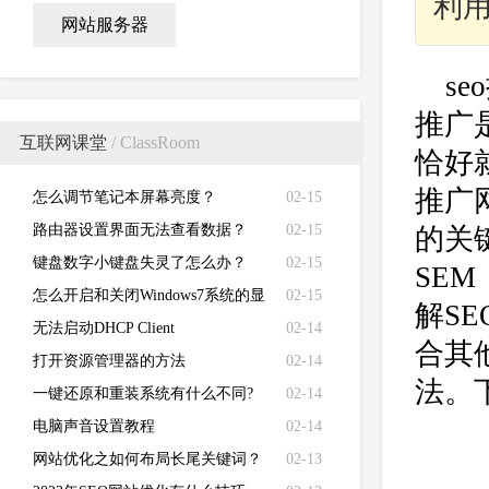
利
网站服务器
s
推广
互联网课堂
/ ClassRoom
恰好
推广
怎么调节笔记本屏幕亮度？
02-15
路由器设置界面无法查看数据？
02-15
的关
键盘数字小键盘失灵了怎么办？
02-15
SE
怎么开启和关闭Windows7系统的显
02-15
解S
卡硬件加速功能
无法启动DHCP Client
02-14
合其
打开资源管理器的方法
02-14
法。
一键还原和重装系统有什么不同?
02-14
电脑声音设置教程
02-14
网站优化之如何布局长尾关键词？
02-13