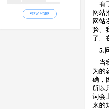
有
合肥网站优化
网站服务器
网站
内容
优化
VIEW MORE
网站降权
网站
网站推广
材料
网络推广
验、
企业网站建设
效果
页面
了。
网络营销
因素
网络公司
网站流量
策略
友情链接
5
百度优化
网站收录
错误
当
网站seo
专业
关键词优化
为的
手机
方面
搜索引擎优化
确，
合肥网站制作
用户体验
企业网站优化
网站关键词
所以
网站域名
网站制作
中国
词会
合肥网站建设
网站转化率
来的