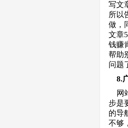
写文
所以
做，
文章
钱赚
帮助
问题
8
网
步是
的导
不够