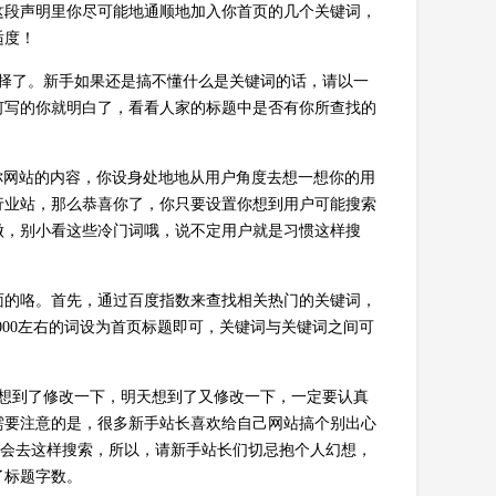
这段声明里你尽可能地通顺地加入你首页的几个关键词，
适度！
选择了。新手如果还是搞不懂什么是关键词的话，请以一
何写的你就明白了，看看人家的标题中是否有你所查找的
你网站的内容，你设身处地地从用户角度去想一想你的用
行业站，那么恭喜你了，你只要设置你想到用户可能搜索
做，别小看这些冷门词哦，说不定用户就是习惯这样搜
面的咯。首先，通过百度指数来查找相关热门的关键词，
5000左右的词设为首页标题即可，关键词与关键词之间可
天想到了修改一下，明天想到了又修改一下，一定要认真
需要注意的是，很多新手站长喜欢给自己网站搞个别出心
谁会去这样搜索，所以，请新手站长们切忌抱个人幻想，
了标题字数。