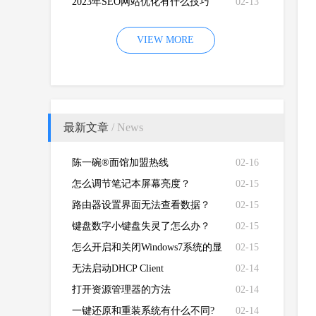
2023年SEO网站优化有什么技巧
02-13
VIEW MORE
最新文章
/ News
陈一碗®面馆加盟热线
02-16
怎么调节笔记本屏幕亮度？
02-15
路由器设置界面无法查看数据？
02-15
键盘数字小键盘失灵了怎么办？
02-15
怎么开启和关闭Windows7系统的显
02-15
卡硬件加速功能
无法启动DHCP Client
02-14
打开资源管理器的方法
02-14
一键还原和重装系统有什么不同?
02-14