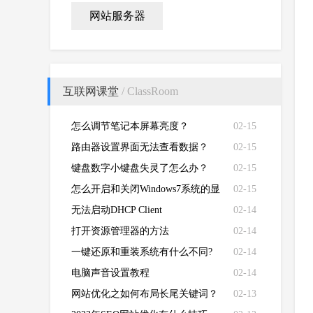
网站服务器
互联网课堂
/ ClassRoom
怎么调节笔记本屏幕亮度？
02-15
路由器设置界面无法查看数据？
02-15
键盘数字小键盘失灵了怎么办？
02-15
怎么开启和关闭Windows7系统的显
02-15
卡硬件加速功能
无法启动DHCP Client
02-14
打开资源管理器的方法
02-14
一键还原和重装系统有什么不同?
02-14
电脑声音设置教程
02-14
网站优化之如何布局长尾关键词？
02-13