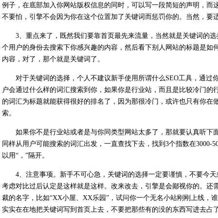
例子，在底部加入你网站版权信息的同时，可以写一段简短的声明，而
不要怕，引擎不会因为你在这个位置加了关键词而惩罚你的。当然，要
3、重点来了，既然我们要靠首页最先来流量，当然就是关键词的
个用户的身份去搜索下你感兴趣的内容，然后看下别人网站的标题是如
内容，对了，那个就是关键词了。
对于关键词的选择，个人不建议新手使用所谓什么SEO工具，通过
户会通过什么样的词汇搜索到你，如果你是行业站，而且是比较冷门的
的词汇为标题就能获得很好的排名了，因为那很冷门，或许也只有你在
索。
如果你不是行业站或者是与你同类型网站太多了，那就要认真听下
同样从用户可能搜索的词汇出发，一直查找下去，找到3个指数在3000-
以用“，”隔开。
4、注意事项。新手不可心急，关键词的选择一定要谨慎，不要今
考虑对比过后认定是这样就是这样。改来改去，引擎是会鄙视你的。还
裁的名字，比如“XX小屋、XX乐园”，试问你一个无名小站刚刚上线，
实实在在地把关键词写到首页上去，不要把那些有的没的东西写进去占