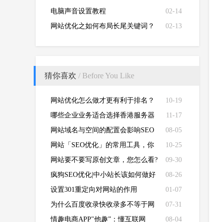
电脑声音设置教程
02-14
网站优化之如何布局长尾关键词？
02-13
猜你喜欢
/ Before You Like
网站优化怎么做才更有利于排名？
10-19
哪些企业业务适合选择香港服务器
11-17
建设网站？
网站域名与空间的配置会影响SEO
08-05
优化效果
网站「SEO优化」的常用工具，你
10-25
都用过哪些？
网站要不要写原创文章，您怎么看?
09-30
疯狗SEO优化|中小站长该如何做好
08-26
移动端SEO优化
设置301重定向对网站的作用
01-07
为什么百度收录快收录多不等于网
07-31
站权重高？
情趣电商APP"他趣”：懂互联网
08-04