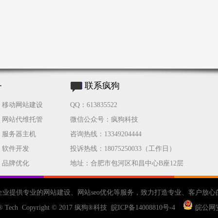
务
联系疯狗
移动网站建设
QQ：613835522
网站代维托管
微信公众号：疯狗科技
服务器主机
咨询热线：13349204444
软件开发
投诉热线：18075250033（工作日）
品牌优化
地址：合肥市包河区和昌中心B座12层
企业提供专业的
网站建设
、
网站seo优化
等服务，致力打造专业、客户放心
® Tech Copyright © 2017
疯狗®科技
皖ICP备14008810号-4
皖公网安备