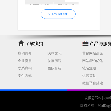
合肥网站优化
网站服务器
内容
优化
VIEW MORE
网站降权
网站推广
材料
网络推广
企业网站建设
效果
页面
网络营销
因素
网络公司
了解疯狗
产品与服
网站流量
策略
友情链接
疯狗简介
疯狗文化
营销网站建设
百度优化
网站收录
错误
企业资质
发展历程
网站SEO优化
网站seo
专业
关键词优化
联系疯狗
团队介绍
域名注册
手机
方面
搜索引擎优化
支付方式
运营策划
合肥网站制作
用户体验
微信平台搭建
企业网站优化
网站关键词
网站域名
网站制作
中国
安徽思跃科技为
合肥网站建设
网站转化率
版权所有：
MadDog