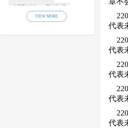
章不
合肥网站优化
网站服务器
22
内容
优化
VIEW MORE
网站降权
代表
网站推广
材料
网络推广
企业网站建设
效果
页面
22
网络营销
因素
网络公司
代表
网站流量
策略
友情链接
22
百度优化
网站收录
错误
代表
网站seo
专业
关键词优化
手机
方面
搜索引擎优化
22
合肥网站制作
用户体验
代表
企业网站优化
网站关键词
网站域名
网站制作
中国
22
合肥网站建设
网站转化率
代表