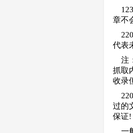
公司
网站开发
网页设计
1
网站备案
电商
技术
原因
章不
网页
22
代表
注
抓取
收录
22
过的
保证!
一