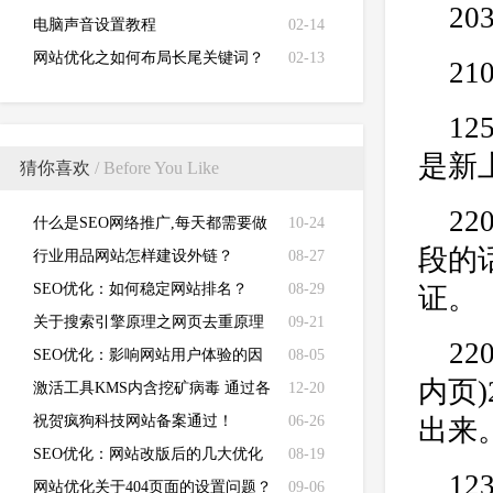
2
电脑声音设置教程
02-14
网站优化之如何布局长尾关键词？
02-13
21
1
是新
猜你喜欢
/ Before You Like
22
什么是SEO网络推广,每天都需要做
10-24
段的
那些事?
行业用品网站怎样建设外链？
08-27
SEO优化：如何稳定网站排名？
08-29
证。
关于搜索引擎原理之网页去重原理
09-21
22
SEO优化：影响网站用户体验的因
08-05
内页)
素有哪些？
激活工具KMS内含挖矿病毒 通过各
12-20
大搜索引擎传播
祝贺疯狗科技网站备案通过！
06-26
出来
SEO优化：网站改版后的几大优化
08-19
1
方法
网站优化关于404页面的设置问题？
09-06