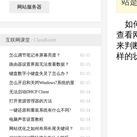
站是
网站服务器
如
查看网
互联网课堂
/ ClassRoom
来判
样的
怎么调节笔记本屏幕亮度？
02-15
路由器设置界面无法查看数据？
02-15
键盘数字小键盘失灵了怎么办？
02-15
怎么开启和关闭Windows7系统的显
02-15
卡硬件加速功能
无法启动DHCP Client
02-14
打开资源管理器的方法
02-14
一键还原和重装系统有什么不同?
02-14
电脑声音设置教程
02-14
网站优化之如何布局长尾关键词？
02-13