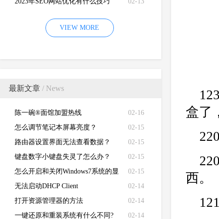
2023年SEO网站优化有什么技巧
02-13
VIEW MORE
最新文章
/ News
1
盒了
陈一碗®面馆加盟热线
02-16
怎么调节笔记本屏幕亮度？
02-15
2
路由器设置界面无法查看数据？
02-15
键盘数字小键盘失灵了怎么办？
02-15
22
怎么开启和关闭Windows7系统的显
02-15
西。
卡硬件加速功能
无法启动DHCP Client
02-14
12
打开资源管理器的方法
02-14
一键还原和重装系统有什么不同?
02-14