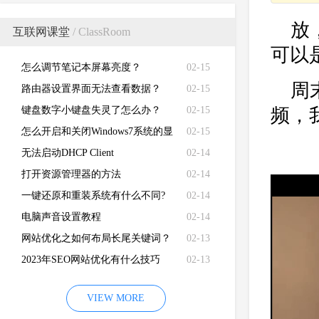
放
互联网课堂
/ ClassRoom
可以是
怎么调节笔记本屏幕亮度？
02-15
周
路由器设置界面无法查看数据？
02-15
键盘数字小键盘失灵了怎么办？
02-15
频，
怎么开启和关闭Windows7系统的显
02-15
卡硬件加速功能
无法启动DHCP Client
02-14
50%
打开资源管理器的方法
02-14
一键还原和重装系统有什么不同?
02-14
电脑声音设置教程
02-14
网站优化之如何布局长尾关键词？
02-13
2023年SEO网站优化有什么技巧
02-13
VIEW MORE