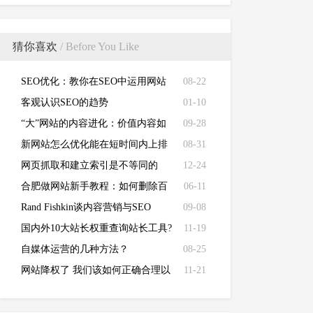
猜你喜欢
/ Before You Like
SEO优化：教你在SEO中运用网站
08-22
META标签优化
客观认识SEO的趋势
01-10
“大”网站的内容进化：价值内容如
09-28
何展现
新网站怎么优化能在短时间内上排
08-31
名
网页抓取和建立索引是不等同的
12-24
合肥做网站新手教程：如何删除百
06-11
度快照
Rand Fishkin谈内容营销与SEO
09-08
国内外10大站长权重查询站长工具?
11-19
自媒体运营的几种方法？
08-25
网站降权了 我们该如何正确合理以
11-21
对