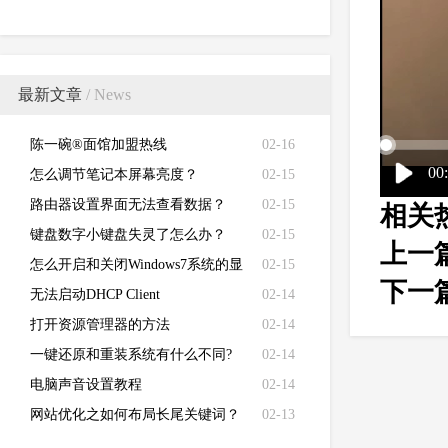
最新文章
/ News
陈一碗®面馆加盟热线
02-16
00
怎么调节笔记本屏幕亮度？
02-15
路由器设置界面无法查看数据？
02-15
相关
键盘数字小键盘失灵了怎么办？
02-15
上一
怎么开启和关闭Windows7系统的显
02-15
下一
卡硬件加速功能
无法启动DHCP Client
02-14
打开资源管理器的方法
02-14
一键还原和重装系统有什么不同?
02-14
电脑声音设置教程
02-14
网站优化之如何布局长尾关键词？
02-13