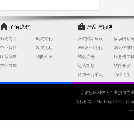
网站推广
材料
网络推广
企业网站建设
效果
页面
网络营销
因素
网络公司
了解疯狗
产品与服务
网站流量
策略
友情链接
疯狗简介
疯狗文化
营销网站建设
移动网站
百度优化
网站收录
错误
企业资质
发展历程
网站SEO优化
网站代维
网站seo
专业
关键词优化
联系疯狗
团队介绍
域名注册
服务器主
手机
方面
搜索引擎优化
支付方式
运营策划
软件开发
合肥网站制作
用户体验
微信平台搭建
品牌优化
企业网站优化
网站关键词
网站域名
网站制作
中国
安徽思跃科技为企业提供专
合肥网站建设
网站转化率
版权所有：
MadDog
® Tech Copy
公司
网站开发
网页设计
部
网站备案
电商
技术
原因
网页