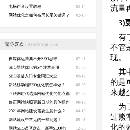
流量
电脑声音设置教程
02-14
网站优化之如何布局长尾关键词？
02-13
3
有
猜你喜欢
/ Before You Like
不管
现。
自媒体运营离不开SEO思维
07-21
SEO网站优化的5个注意事项
01-30
其
SEO基础入门专业词汇大全
09-12
的是
新站移动端SEO优化该怎样做？
08-05
来越
互联网时代选择网站优化的优点都
07-26
有哪些
修正网站快照更新日期的具体操作
08-18
为
方法!
2021年网站建设需要注意什么？
04-19
过熊
网站建设中常见的一些问题？
09-01
化的
网站SEO误区盘点，新手SEO推广
12-26