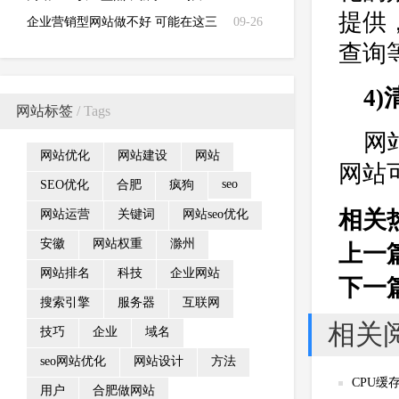
提供
容易犯的错误！
企业营销型网站做不好 可能在这三
09-26
查询
方面出现问题
4
网站标签
/ Tags
网
网站优化
网站建设
网站
网站
seo
SEO优化
合肥
疯狗
相关
网站运营
关键词
网站seo优化
安徽
网站权重
滁州
上一
网站排名
科技
企业网站
下一
搜索引擎
服务器
互联网
相关
技巧
企业
域名
seo网站优化
网站设计
方法
CPU缓
用户
合肥做网站