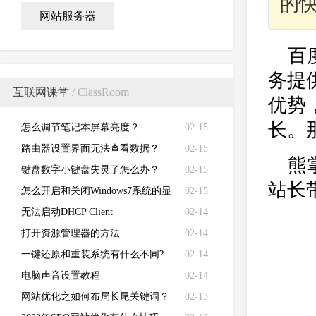
的快
网站服务器
百
务提
互联网课堂
/ ClassRoom
优势
长。
怎么调节笔记本屏幕亮度？
02-15
路由器设置界面无法查看数据？
02-15
熊
键盘数字小键盘失灵了怎么办？
02-15
站长
怎么开启和关闭Windows7系统的显
02-15
卡硬件加速功能
无法启动DHCP Client
02-14
打开资源管理器的方法
02-14
一键还原和重装系统有什么不同?
02-14
电脑声音设置教程
02-14
网站优化之如何布局长尾关键词？
02-13