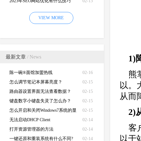
2023年SEO网站优化有什么技巧
02-13
VIEW MORE
1
最新文章
/ News
熊
陈一碗®面馆加盟热线
02-16
怎么调节笔记本屏幕亮度？
02-15
以。
路由器设置界面无法查看数据？
02-15
从而
键盘数字小键盘失灵了怎么办？
02-15
2
怎么开启和关闭Windows7系统的显
02-15
卡硬件加速功能
无法启动DHCP Client
02-14
客
打开资源管理器的方法
02-14
以于
一键还原和重装系统有什么不同?
02-14