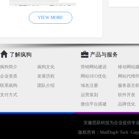
合肥网站优化
网站服务器
内容
优化
VIEW MORE
网站降权
网站推广
材料
网络推广
企业网站建设
效果
页面
网络营销
因素
网络公司
了解疯狗
产品与服务
网站流量
策略
友情链接
疯狗简介
疯狗文化
营销网站建设
移动网站
百度优化
网站收录
错误
企业资质
发展历程
网站SEO优化
网站代维
网站seo
专业
关键词优化
联系疯狗
团队介绍
域名注册
服务器主
手机
方面
搜索引擎优化
支付方式
运营策划
软件开发
合肥网站制作
用户体验
微信平台搭建
品牌优化
企业网站优化
网站关键词
网站域名
网站制作
中国
安徽思跃科技为企业提供专
合肥网站建设
网站转化率
版权所有：
MadDog
® Tech Copy