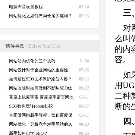
电脑声音设置教程
02-14
三
网站优化之如何布局长尾关键词？
02-13
对
么叫
猜你喜欢
/ Before You Like
的内
容。
网站站内优化的三个技巧
11-04
网站设计对于企业网站的重要性
07-26
如
如何通过SEO技术保护原创内容？
05-16
用U
网站改版时如何做到不影响SEO优
09-22
二种
化效果
百度上线度宇宙 百度度宇宙官网地
06-11
断的
址分享
SEO教你玩转robots协议
03-17
合肥做网站新手教程：禁止百度保
06-11
四
留快照的代码：noarchive
网站优化：分析竞争对手网站的10
08-23
个SEO策略
新手如何自学 SEO？
09-26