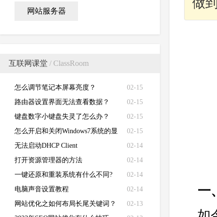
做
网站服务器
互联网课堂
/ ClassRoom
怎么调节笔记本屏幕亮度？
02-15
路由器设置界面无法查看数据？
02-15
键盘数字小键盘失灵了怎么办？
02-15
怎么开启和关闭Windows7系统的显
02-15
卡硬件加速功能
无法启动DHCP Client
02-14
打开资源管理器的方法
02-14
一键还原和重装系统有什么不同?
02-14
一
电脑声音设置教程
02-14
网站优化之如何布局长尾关键词？
02-13
如