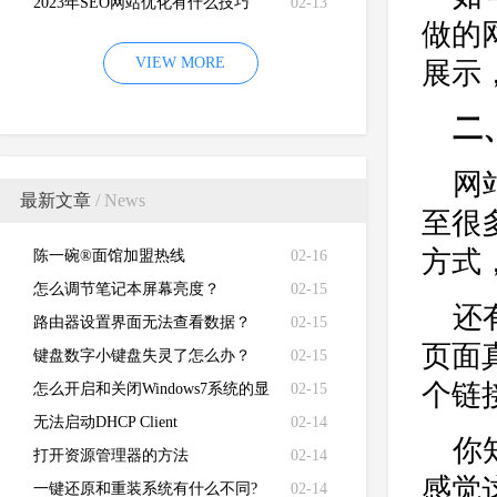
2023年SEO网站优化有什么技巧
02-13
做的
VIEW MORE
展示
二
网
最新文章
/ News
至很
方式
陈一碗®面馆加盟热线
02-16
怎么调节笔记本屏幕亮度？
02-15
还
路由器设置界面无法查看数据？
02-15
页面
键盘数字小键盘失灵了怎么办？
02-15
个链
怎么开启和关闭Windows7系统的显
02-15
卡硬件加速功能
无法启动DHCP Client
02-14
你
打开资源管理器的方法
02-14
感觉
一键还原和重装系统有什么不同?
02-14