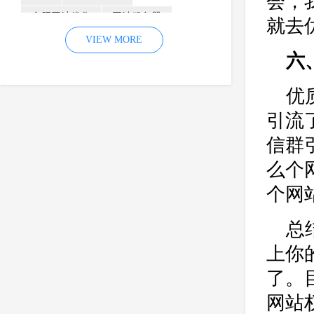
会，
合肥网站优化
网站服务器
就去
内容
优化
VIEW MORE
网站降权
六
网站推广
材料
网络推广
企业网站建设
效果
页面
优
网络营销
因素
网络公司
引流
网站流量
策略
友情链接
信群
百度优化
网站收录
错误
么个
网站seo
专业
关键词优化
个网
手机
方面
搜索引擎优化
总
合肥网站制作
用户体验
企业网站优化
网站关键词
上你
网站域名
网站制作
中国
了。
合肥网站建设
网站转化率
网站