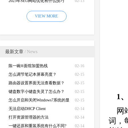
2023年SEO网站优化有什么技巧
02-13
VIEW MORE
最新文章
/ News
陈一碗®面馆加盟热线
02-16
怎么调节笔记本屏幕亮度？
02-15
路由器设置界面无法查看数据？
02-15
键盘数字小键盘失灵了怎么办？
02-15
1
怎么开启和关闭Windows7系统的显
02-15
卡硬件加速功能
无法启动DHCP Client
02-14
网
打开资源管理器的方法
02-14
词，
一键还原和重装系统有什么不同?
02-14