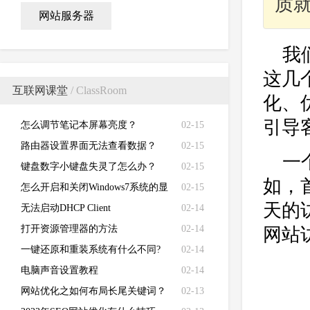
质
网站服务器
我
这几
互联网课堂
/ ClassRoom
化、
引导
怎么调节笔记本屏幕亮度？
02-15
路由器设置界面无法查看数据？
02-15
一
键盘数字小键盘失灵了怎么办？
02-15
如，
怎么开启和关闭Windows7系统的显
02-15
天的
卡硬件加速功能
无法启动DHCP Client
02-14
打开资源管理器的方法
02-14
网站
一键还原和重装系统有什么不同?
02-14
电脑声音设置教程
02-14
网站优化之如何布局长尾关键词？
02-13