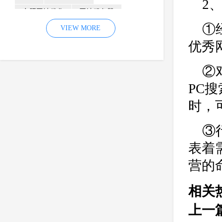
2
合肥网站优化
网站服务器
①
内容
优化
VIEW MORE
网站降权
优秀
网站推广
材料
网络推广
企业网站建设
效果
页面
②
网络营销
因素
网络公司
PC
网站流量
策略
友情链接
时，
百度优化
网站收录
错误
网站seo
专业
关键词优化
③
手机
方面
搜索引擎优化
表着
合肥网站制作
用户体验
营的
企业网站优化
网站关键词
相关
网站域名
网站制作
中国
上一
合肥网站建设
网站转化率