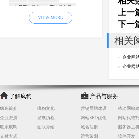
相关
合肥网站优化
网站服务器
上一
内容
优化
VIEW MORE
网站降权
下一
网站推广
材料
网络推广
相关
企业网站建设
效果
页面
网络营销
因素
网络公司
企业网
网站流量
策略
友情链接
企业网
百度优化
网站收录
错误
网站seo
专业
关键词优化
手机
方面
搜索引擎优化
了解疯狗
产品与服务
合肥网站制作
用户体验
疯狗简介
疯狗文化
营销网站建设
移动网站
企业网站优化
网站关键词
企业资质
发展历程
网站SEO优化
网站代维
网站域名
网站制作
中国
联系疯狗
团队介绍
域名注册
服务器主
合肥网站建设
网站转化率
支付方式
运营策划
软件开发