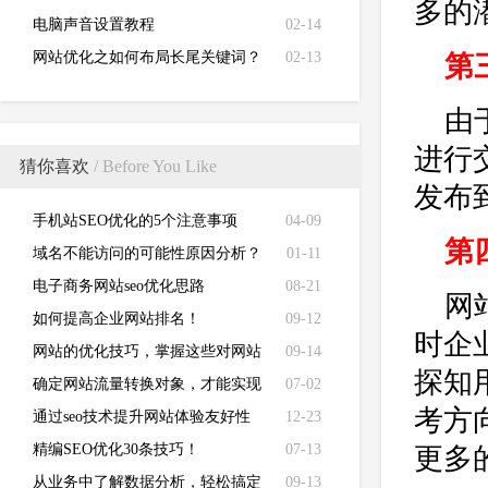
多的
电脑声音设置教程
02-14
网站优化之如何布局长尾关键词？
02-13
第
由
进行
猜你喜欢
/ Before You Like
发布
手机站SEO优化的5个注意事项
04-09
第
域名不能访问的可能性原因分析？
01-11
电子商务网站seo优化思路
08-21
网
如何提高企业网站排名！
09-12
时企
网站的优化技巧，掌握这些对网站
09-14
探知
排名更好
确定网站流量转换对象，才能实现
07-02
考方
企业产品seo优化
通过seo技术提升网站体验友好性
12-23
精编SEO优化30条技巧！
07-13
更多
从业务中了解数据分析，轻松搞定
09-13