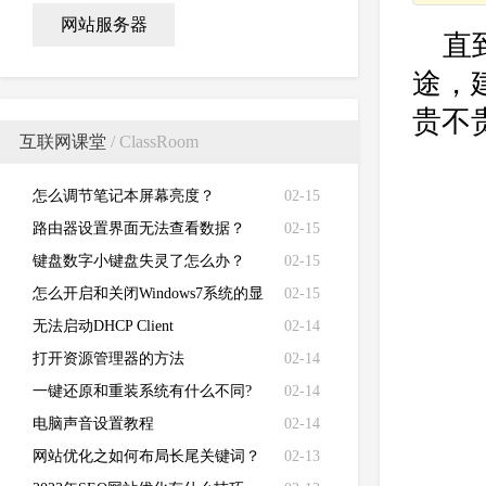
网站服务器
直
途，
贵不
互联网课堂
/ ClassRoom
怎么调节笔记本屏幕亮度？
02-15
路由器设置界面无法查看数据？
02-15
键盘数字小键盘失灵了怎么办？
02-15
怎么开启和关闭Windows7系统的显
02-15
卡硬件加速功能
无法启动DHCP Client
02-14
打开资源管理器的方法
02-14
一键还原和重装系统有什么不同?
02-14
电脑声音设置教程
02-14
网站优化之如何布局长尾关键词？
02-13