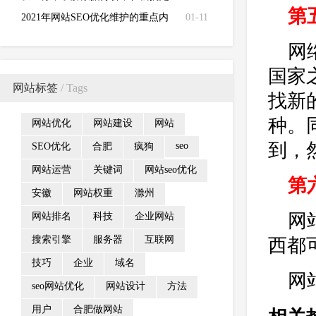
第
数据分析！
2021年网站SEO优化维护的重点内
01-11
容是什么?
网
国家
网站标签
/ Tags
找新
种。
网站优化
网站建设
网站
到，
seo
SEO优化
合肥
疯狗
网站运营
关键词
网站seo优化
第
安徽
网站权重
滁州
网
网站排名
科技
企业网站
搜索引擎
服务器
互联网
西都
技巧
企业
域名
网
seo网站优化
网站设计
方法
用户
合肥做网站