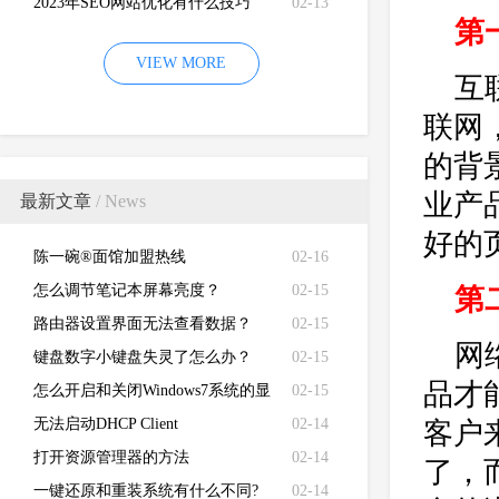
2023年SEO网站优化有什么技巧
02-13
第
VIEW MORE
互
联网
的背
业产
最新文章
/ News
好的
陈一碗®面馆加盟热线
02-16
怎么调节笔记本屏幕亮度？
02-15
第
路由器设置界面无法查看数据？
02-15
网
键盘数字小键盘失灵了怎么办？
02-15
品才
怎么开启和关闭Windows7系统的显
02-15
卡硬件加速功能
无法启动DHCP Client
02-14
客户
打开资源管理器的方法
02-14
了，
一键还原和重装系统有什么不同?
02-14