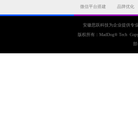
公司
网站开发
网页设计
微信平台搭建
品牌优化
网站备案
电商
技术
原因
网页
安徽思跃科技为企业提供专
版权所有：
MadDog
® Tech Copy
部