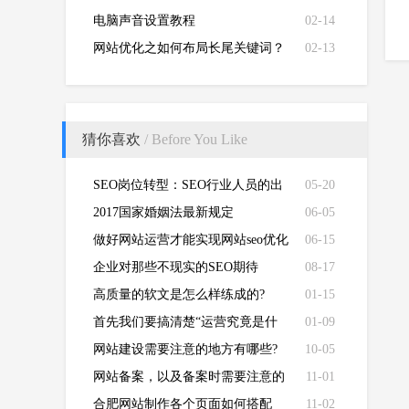
电脑声音设置教程
02-14
网站优化之如何布局长尾关键词？
02-13
猜你喜欢
/ Before You Like
SEO岗位转型：SEO行业人员的出
05-20
路在哪里？
2017国家婚姻法最新规定
06-05
做好网站运营才能实现网站seo优化
06-15
的真实意图？
企业对那些不现实的SEO期待
08-17
高质量的软文是怎么样练成的?
01-15
首先我们要搞清楚“运营究竟是什
01-09
么？”
网站建设需要注意的地方有哪些?
10-05
网站备案，以及备案时需要注意的
11-01
事项有哪些？
合肥网站制作各个页面如何搭配
11-02