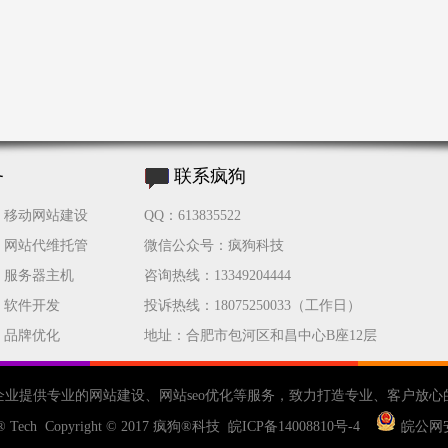
务
联系疯狗
移动网站建设
QQ：613835522
网站代维托管
微信公众号：疯狗科技
服务器主机
咨询热线：13349204444
软件开发
投诉热线：18075250033（工作日）
品牌优化
地址：合肥市包河区和昌中心B座12层
企业提供专业的
网站建设
、
网站seo优化
等服务，致力打造专业、客户放心
® Tech Copyright © 2017
疯狗®科技
皖ICP备14008810号-4
皖公网安备