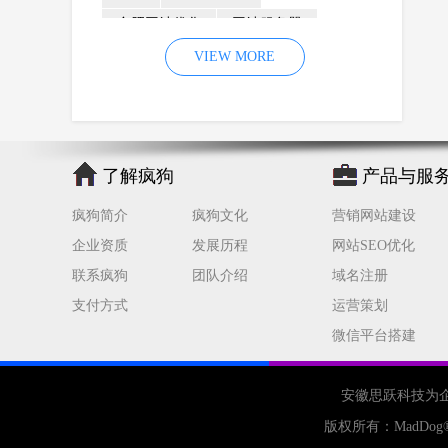
合肥网站优化
网站服务器
内容
优化
VIEW MORE
网站降权
网站推广
材料
网络推广
企业网站建设
效果
页面
网络营销
因素
网络公司
了解疯狗
产品与服
网站流量
策略
友情链接
疯狗简介
疯狗文化
营销网站建设
百度优化
网站收录
错误
企业资质
发展历程
网站SEO优化
网站seo
专业
关键词优化
联系疯狗
团队介绍
域名注册
手机
方面
搜索引擎优化
支付方式
运营策划
合肥网站制作
用户体验
微信平台搭建
企业网站优化
网站关键词
网站域名
网站制作
中国
安徽思跃科技为
合肥网站建设
网站转化率
版权所有：
MadDog