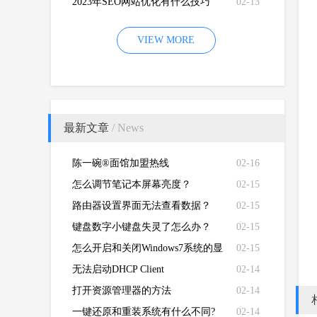
2023年SEO网站优化有什么技巧
02-13
VIEW MORE
最新文章
/ News
陈一碗®面馆加盟热线
02-16
怎么调节笔记本屏幕亮度？
02-15
路由器设置界面无法查看数据？
02-15
键盘数字小键盘失灵了怎么办？
02-15
怎么开启和关闭Windows7系统的显
02-15
卡硬件加速功能
无法启动DHCP Client
02-14
打开资源管理器的方法
02-14
一键还原和重装系统有什么不同?
02-14