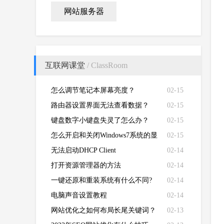
网站服务器
互联网课堂
/ ClassRoom
怎么调节笔记本屏幕亮度？
02-15
路由器设置界面无法查看数据？
02-15
键盘数字小键盘失灵了怎么办？
02-15
怎么开启和关闭Windows7系统的显
02-15
卡硬件加速功能
无法启动DHCP Client
02-14
打开资源管理器的方法
02-14
一键还原和重装系统有什么不同?
02-14
电脑声音设置教程
02-14
网站优化之如何布局长尾关键词？
02-13