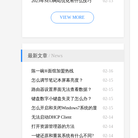
2023年SEO网站优化有什么技巧
02-13
VIEW MORE
最新文章
/ News
陈一碗®面馆加盟热线
02-16
怎么调节笔记本屏幕亮度？
02-15
路由器设置界面无法查看数据？
02-15
键盘数字小键盘失灵了怎么办？
02-15
怎么开启和关闭Windows7系统的显
02-15
卡硬件加速功能
无法启动DHCP Client
02-14
打开资源管理器的方法
02-14
一键还原和重装系统有什么不同?
02-14