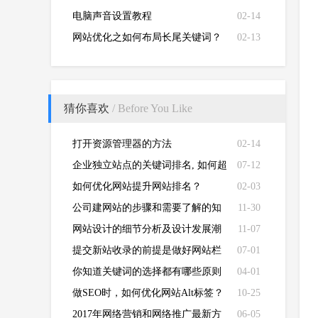
电脑声音设置教程
02-14
网站优化之如何布局长尾关键词？
02-13
猜你喜欢
/ Before You Like
打开资源管理器的方法
02-14
企业独立站点的关键词排名, 如何超
07-12
过行业点评类网站?
如何优化网站提升网站排名？
02-03
公司建网站的步骤和需要了解的知
11-30
识点?
网站设计的细节分析及设计发展潮
11-07
流预测
提交新站收录的前提是做好网站栏
07-01
目内容及404页面设置！
你知道关键词的选择都有哪些原则
04-01
吗？
做SEO时，如何优化网站Alt标签？
10-25
2017年网络营销和网络推广最新方
06-05