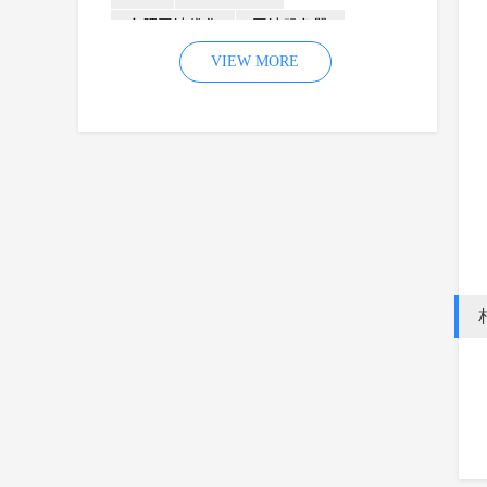
合肥网站优化
网站服务器
内容
优化
VIEW MORE
网站降权
网站推广
材料
网络推广
企业网站建设
效果
页面
网络营销
因素
网络公司
网站流量
策略
友情链接
百度优化
网站收录
错误
网站seo
专业
关键词优化
手机
方面
搜索引擎优化
合肥网站制作
用户体验
企业网站优化
网站关键词
网站域名
网站制作
中国
合肥网站建设
网站转化率