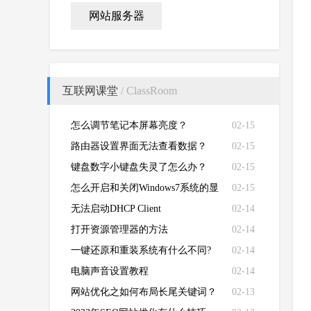
网站服务器
互联网课堂
/ ClassRoom
怎么调节笔记本屏幕亮度？
02-15
路由器设置界面无法查看数据？
02-15
键盘数字小键盘失灵了怎么办？
02-15
怎么开启和关闭Windows7系统的显
02-15
卡硬件加速功能
无法启动DHCP Client
02-14
打开资源管理器的方法
02-14
一键还原和重装系统有什么不同?
02-14
电脑声音设置教程
02-14
网站优化之如何布局长尾关键词？
02-13