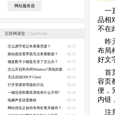
网站服务器
一
品相
不在
互联网课堂
/ ClassRoom
昨
怎么调节笔记本屏幕亮度？
02-15
布局
路由器设置界面无法查看数据？
02-15
好文
键盘数字小键盘失灵了怎么办？
02-15
怎么开启和关闭Windows7系统的显
02-15
首
卡硬件加速功能
无法启动DHCP Client
02-14
容页
打开资源管理器的方法
02-14
便，
一键还原和重装系统有什么不同?
02-14
内链
电脑声音设置教程
02-14
网站优化之如何布局长尾关键词？
02-13
注