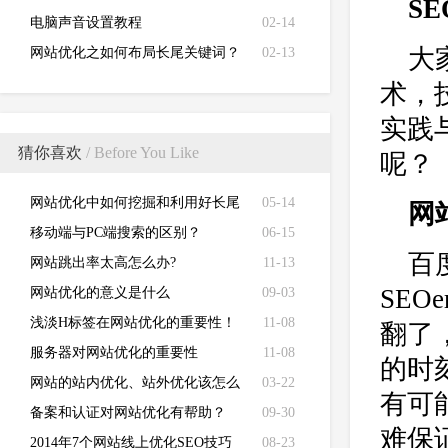
S
电脑声音设置教程
02-14
大
网站优化之如何布局长尾关键词？
02-13
术，
实践
猜你喜欢
/ Before You Like
呢？
网站优化中如何挖掘和利用好长尾
05-14
网
关键字
移动端与PC端搜索的区别？
06-15
百
网站跳出率太高怎么办?
11-13
SE
网站优化的意义是什么
09-03
浅淡H标签在网站优化的重要性！
11-08
翻了
服务器对网站优化的重要性
11-08
的时
网站的站内优化、站外优化该怎么
03-22
有可
做？
备案和认证对网站优化有帮助？
09-30
难保
2014年7个网站线上优化SEO技巧
08-23