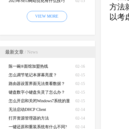
2023年SEO网站优化有什么技巧
02-13
方法
以考
VIEW MORE
最新文章
/ News
陈一碗®面馆加盟热线
02-16
怎么调节笔记本屏幕亮度？
02-15
路由器设置界面无法查看数据？
02-15
键盘数字小键盘失灵了怎么办？
02-15
怎么开启和关闭Windows7系统的显
02-15
卡硬件加速功能
无法启动DHCP Client
02-14
打开资源管理器的方法
02-14
一键还原和重装系统有什么不同?
02-14