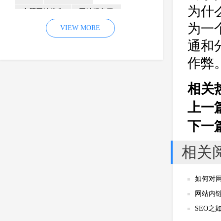
为什
合肥网站优化
网站服务器
为一
内容
优化
VIEW MORE
网站降权
通和
网站推广
材料
网络推广
作弊
企业网站建设
效果
页面
网络营销
因素
网络公司
相关
网站流量
策略
友情链接
上一
百度优化
网站收录
错误
下一
网站seo
专业
关键词优化
手机
方面
搜索引擎优化
相关
合肥网站制作
用户体验
企业网站优化
网站关键词
如何对
网站域名
网站制作
中国
网站内
合肥网站建设
网站转化率
SEO之