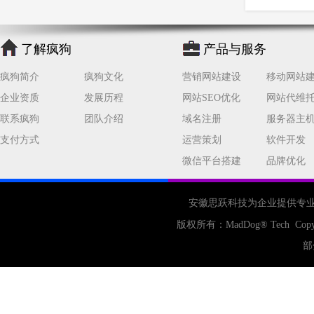
公司
网站开发
网页设计
网站备案
电商
技术
原因
了解疯狗
产品与服务
网页
疯狗简介
疯狗文化
营销网站建设
移动网站
企业资质
发展历程
网站SEO优化
网站代维
联系疯狗
团队介绍
域名注册
服务器主
支付方式
运营策划
软件开发
微信平台搭建
品牌优化
安徽思跃科技为企业提供专
版权所有：
MadDog
® Tech Copy
部