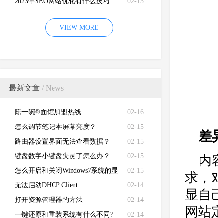
2023年SEO网站优化有什么技巧
02-13
VIEW MORE
最新文章
/ News
陈一碗®面馆加盟热线
02-16
怎么调节笔记本屏幕亮度？
02-15
差
路由器设置界面无法查看数据？
02-15
键盘数字小键盘失灵了怎么办？
02-15
内
怎么开启和关闭Windows7系统的显
02-15
求，
卡硬件加速功能
无法启动DHCP Client
02-14
显自
打开资源管理器的方法
02-14
网站
一键还原和重装系统有什么不同?
02-14