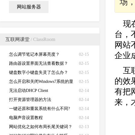
场
网站服务器
现
台，
互联网课堂
/ ClassRoom
网站
企业
怎么调节笔记本屏幕亮度？
02-15
路由器设置界面无法查看数据？
02-15
互
键盘数字小键盘失灵了怎么办？
02-15
的效
怎么开启和关闭Windows7系统的显
02-15
有把
卡硬件加速功能
无法启动DHCP Client
02-14
打开资源管理器的方法
02-14
来，
一键还原和重装系统有什么不同?
02-14
电脑声音设置教程
02-14
网站优化之如何布局长尾关键词？
02-13