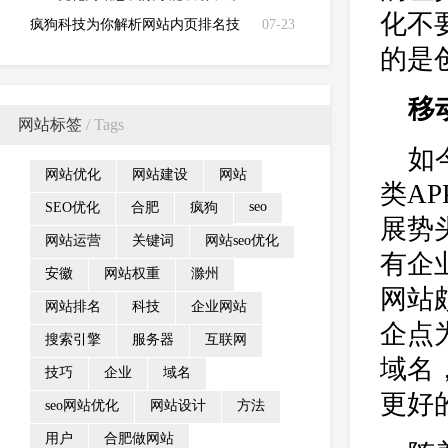
化不
收录更多的页面？
疯狗科技为你解析网站内页排名技
07-23
的是
巧是什么？
移
网站标签
/ Tags
如
网站优化
网站建设
网站
类A
seo
SEO优化
合肥
疯狗
展势
网站运营
关键词
网站seo优化
有企
安徽
网站权重
滁州
网站
网站排名
科技
企业网站
企点
搜索引擎
服务器
互联网
域名
技巧
企业
域名
更好
seo网站优化
网站设计
方法
用户
合肥做网站