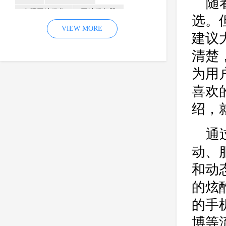
随
合肥网站优化
网站服务器
选。
内容
优化
VIEW MORE
网站降权
建议
网站推广
材料
网络推广
清楚
企业网站建设
效果
页面
为用
网络营销
因素
网络公司
喜欢
网站流量
策略
友情链接
绍，
百度优化
网站收录
错误
网站seo
专业
关键词优化
通
手机
方面
搜索引擎优化
动、
合肥网站制作
用户体验
和动
企业网站优化
网站关键词
的炫
网站域名
网站制作
中国
的手
合肥网站建设
网站转化率
博等