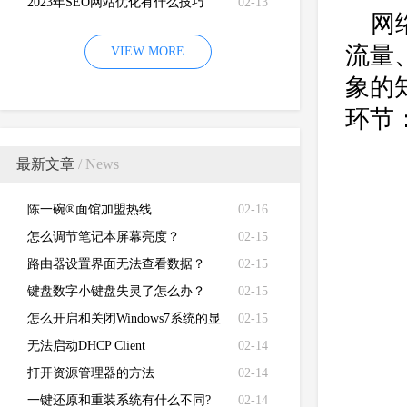
2023年SEO网站优化有什么技巧
02-13
网
流量
VIEW MORE
象的
环节
最新文章
/ News
陈一碗®面馆加盟热线
02-16
怎么调节笔记本屏幕亮度？
02-15
路由器设置界面无法查看数据？
02-15
键盘数字小键盘失灵了怎么办？
02-15
怎么开启和关闭Windows7系统的显
02-15
卡硬件加速功能
无法启动DHCP Client
02-14
打开资源管理器的方法
02-14
一键还原和重装系统有什么不同?
02-14