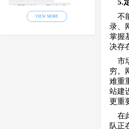
5
合肥网站优化
网站服务器
不
内容
优化
VIEW MORE
网站降权
录、
网站推广
材料
网络推广
掌握
企业网站建设
效果
页面
决存
网络营销
因素
网络公司
网站流量
策略
友情链接
市
百度优化
网站收录
错误
穷。
网站seo
专业
关键词优化
难重
手机
方面
搜索引擎优化
站建
合肥网站制作
用户体验
更重
企业网站优化
网站关键词
网站域名
网站制作
中国
在
合肥网站建设
网站转化率
队正在维