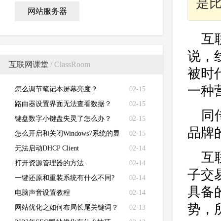
是
网站服务器
互
说，
互联网课堂
/ ClassRoom
被时
一种
怎么调节笔记本屏幕亮度？
02-15
路由器设置界面无法查看数据？
02-15
同
键盘数字小键盘失灵了怎么办？
02-15
品牌
怎么开启和关闭Windows7系统的显
02-15
卡硬件加速功能
无法启动DHCP Client
02-14
互
打开资源管理器的方法
02-14
子交
一键还原和重装系统有什么不同?
02-14
具备
电脑声音设置教程
02-14
势，
网站优化之如何布局长尾关键词？
02-13