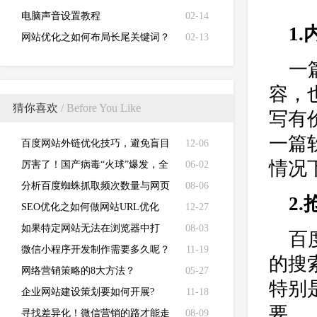
电脑声音设置教程
02-14
1.
网站优化之如何布局长尾关键词？
02-13
一
容，
猜你喜欢
/ Before You Like
写有
一篇
百度网站外链优化技巧，避免盲目
12-06
情况
去做SEO优化
厉害了！国产病毒“火球”爆发，全
06-02
球20%企业中招
分析百度蜘蛛抓取频次数量与网页
08-06
2
不收录原因？
SEO优化之如何做网站URL优化
12-27
如果特定网站无法在浏览器中打
08-03
百
开，该怎么办？
微信小程序开发制作需要多久呢？
11-19
的搜
网络营销策略的8大方法？
05-27
特别
企业网站建设策划要如何开展?
11-18
要。
寻找差异化！微信营销的路才能走
08-09