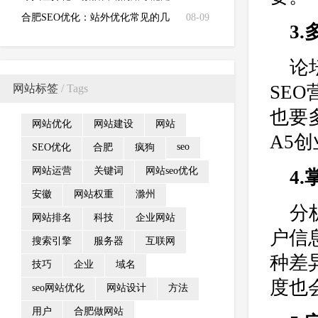
得更远
合肥SEO优化：站外优化常见的几
08-09
3
种方式的优劣势分析
论
SE
网站标签
/ Tags
也要
网站优化
网站建设
网站
A5
seo
SEO优化
合肥
疯狗
网站运营
关键词
网站seo优化
4
安徽
网站权重
滁州
分
网站排名
科技
企业网站
户信
搜索引擎
服务器
互联网
种差
技巧
企业
域名
度也
seo网站优化
网站设计
方法
用户
合肥做网站