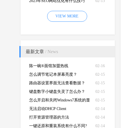
2023年SEO网站优化有什么技巧
02-13
VIEW MORE
最新文章
/ News
陈一碗®面馆加盟热线
02-16
怎么调节笔记本屏幕亮度？
02-15
路由器设置界面无法查看数据？
02-15
键盘数字小键盘失灵了怎么办？
02-15
怎么开启和关闭Windows7系统的显
02-15
卡硬件加速功能
无法启动DHCP Client
02-14
打开资源管理器的方法
02-14
一键还原和重装系统有什么不同?
02-14