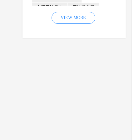
合肥网站优化
网站服务器
内容
优化
VIEW MORE
网站降权
网站推广
材料
网络推广
企业网站建设
效果
页面
网络营销
因素
网络公司
网站流量
策略
友情链接
百度优化
网站收录
错误
网站seo
专业
关键词优化
手机
方面
搜索引擎优化
合肥网站制作
用户体验
企业网站优化
网站关键词
网站域名
网站制作
中国
合肥网站建设
网站转化率