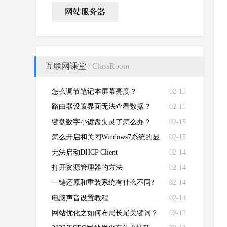
网站服务器
互联网课堂
/ ClassRoom
怎么调节笔记本屏幕亮度？
02-15
路由器设置界面无法查看数据？
02-15
键盘数字小键盘失灵了怎么办？
02-15
怎么开启和关闭Windows7系统的显
02-15
卡硬件加速功能
无法启动DHCP Client
02-14
打开资源管理器的方法
02-14
一键还原和重装系统有什么不同?
02-14
电脑声音设置教程
02-14
网站优化之如何布局长尾关键词？
02-13