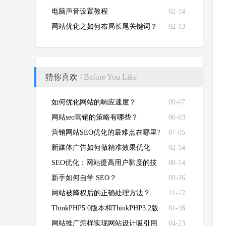
电脑声音设置教程
02-14
网站优化之如何布局长尾关键词？
02-13
猜你喜欢
/ Before You Like
如何优化网站的响应速度？
09-07
网站seo营销的策略有哪些？
06-03
营销网站SEO优化的最难点在哪里?
07-05
新媒体广告如何做精准效果优化
02-14
SEO优化：网站提高用户黏度的技
08-14
巧！
新手如何自学 SEO？
09-26
网站被降权后的正确处理方法？
11-12
ThinkPHP5.0版本和ThinkPHP3.2版
01-16
本有哪些区别
网站推广怎样实现网站设计吸引用
04-23