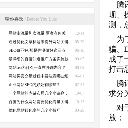
腾
现、
猜你喜欢
/ Before You Like
测，
网站主流量和次流量 两者有何关
12-14
为
系？
通过优化文章标题来提升网站关键
05-29
骗、
词排名？
SEO做不好,那是你没做好这三点
06-18
成了
最详细的百度知道推广方案实施技
09-05
打击
巧
网站seo为什么一直在强调内容？
08-09
网站买卖交易过程中要注意哪些细
06-01
腾
节？
企业网站SEO的好处有哪些？
07-31
求分
一个网站的内链布局几个小诀窍，
10-07
可以让SEO优化效果翻倍？
百度为什么网站需要优化海量关键
10-12
对
词?
优化网站转化率的几个小技巧
03-28
放；