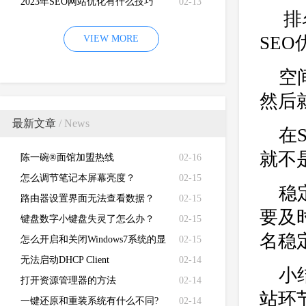
2023年SEO网站优化有什么技巧
02-13
排
SE
VIEW MORE
空
然后
最新文章
/ News
在
就不
陈一碗®面馆加盟热线
02-16
怎么调节笔记本屏幕亮度？
02-15
稳
路由器设置界面无法查看数据？
02-15
要及
键盘数字小键盘失灵了怎么办？
02-15
名稳
怎么开启和关闭Windows7系统的显
02-15
卡硬件加速功能
无法启动DHCP Client
02-14
小
打开资源管理器的方法
02-14
站环
一键还原和重装系统有什么不同?
02-14