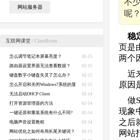
不
网站服务器
呢？
稳
互联网课堂
/ ClassRoom
页是
两个
怎么调节笔记本屏幕亮度？
02-15
路由器设置界面无法查看数据？
02-15
近
键盘数字小键盘失灵了怎么办？
02-15
原因
怎么开启和关闭Windows7系统的显
02-15
卡硬件加速功能
无法启动DHCP Client
02-14
做
打开资源管理器的方法
02-14
现象
一键还原和重装系统有什么不同?
02-14
之后
电脑声音设置教程
02-14
网站
网站优化之如何布局长尾关键词？
02-13