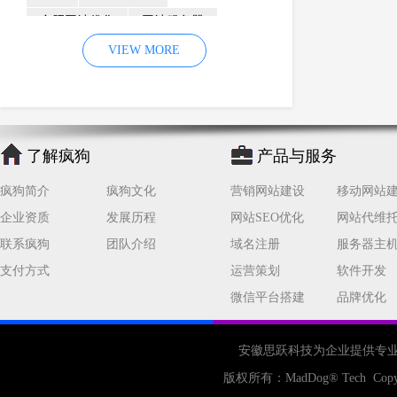
合肥网站优化
网站服务器
内容
优化
VIEW MORE
网站降权
网站推广
材料
网络推广
企业网站建设
效果
页面
网络营销
因素
网络公司
了解疯狗
产品与服务
网站流量
策略
友情链接
疯狗简介
疯狗文化
营销网站建设
移动网站
百度优化
网站收录
错误
企业资质
发展历程
网站SEO优化
网站代维
网站seo
专业
关键词优化
联系疯狗
团队介绍
域名注册
服务器主
手机
方面
搜索引擎优化
支付方式
运营策划
软件开发
合肥网站制作
用户体验
微信平台搭建
品牌优化
企业网站优化
网站关键词
网站域名
网站制作
中国
安徽思跃科技为企业提供专
合肥网站建设
网站转化率
版权所有：
MadDog
® Tech Copy