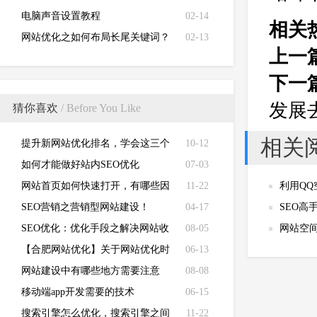
电脑声音设置教程
02-14
相关
网站优化之如何布局长尾关键词？
02-13
上一
下一
发展
猜你喜欢
/ Before You Like
相关
提升新网站优化排名，学会这三个
10-12
方法就够了
如何才能做好站内SEO优化
07-03
网站首页如何快速打开，有哪些因
11-22
利用Q
素影响？
SEO营销之营销型网站建设！
04-17
SEO
SEO优化：优化手段之解决网站收
08-05
网站空
录的核心问题！
【合肥网站优化】关于网站优化时
06-13
修改已收录文章的提议！
网站建设中有哪些地方需要注意
08-08
的？
移动端app开发需要的技术
06-15
搜索引擎怎么优化，搜索引擎之间
11-22