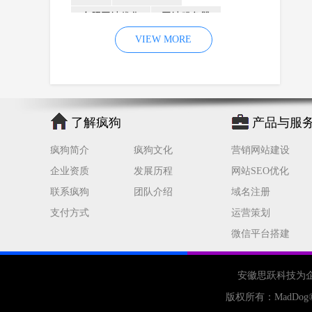
合肥网站优化
网站服务器
内容
优化
VIEW MORE
网站降权
网站推广
材料
网络推广
企业网站建设
效果
页面
网络营销
因素
网络公司
了解疯狗
产品与服
网站流量
策略
友情链接
疯狗简介
疯狗文化
营销网站建设
百度优化
网站收录
错误
企业资质
发展历程
网站SEO优化
网站seo
专业
关键词优化
联系疯狗
团队介绍
域名注册
手机
方面
搜索引擎优化
支付方式
运营策划
合肥网站制作
用户体验
微信平台搭建
企业网站优化
网站关键词
网站域名
网站制作
中国
安徽思跃科技为
合肥网站建设
网站转化率
版权所有：
MadDog