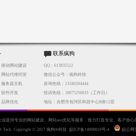
务
联系疯狗
移动网站建设
QQ：613835522
网站代维托管
微信公众号：疯狗科技
服务器主机
咨询热线：13349204444
软件开发
投诉热线：18075250033（工作日）
品牌优化
地址：合肥市包河区和昌中心B座12层
企业提供专业的
网站建设
、
网站seo优化
等服务，致力打造专业、客户放心
® Tech Copyright © 2017
疯狗®科技
皖ICP备14008810号-4
皖公网安备