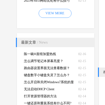
2023年SEO网站优化有什么技巧
02-13
VIEW MORE
最新文章
/ News
陈一碗®面馆加盟热线
02-16
怎么调节笔记本屏幕亮度？
02-15
路由器设置界面无法查看数据？
02-15
键盘数字小键盘失灵了怎么办？
02-15
怎么开启和关闭Windows7系统的显
02-15
卡硬件加速功能
无法启动DHCP Client
02-14
打开资源管理器的方法
02-14
一键还原和重装系统有什么不同?
02-14