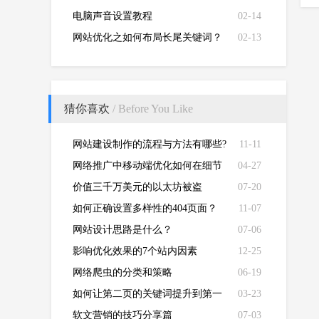
电脑声音设置教程
02-14
网站优化之如何布局长尾关键词？
02-13
猜你喜欢
/ Before You Like
网站建设制作的流程与方法有哪些?
11-11
网络推广中移动端优化如何在细节
04-27
中取胜？
价值三千万美元的以太坊被盗
07-20
如何正确设置多样性的404页面？
11-07
网站设计思路是什么？
07-06
影响优化效果的7个站内因素
12-25
网络爬虫的分类和策略
06-19
如何让第二页的关键词提升到第一
03-23
页？
软文营销的技巧分享篇
07-03