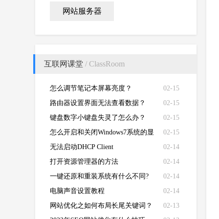
网站服务器
互联网课堂
/ ClassRoom
怎么调节笔记本屏幕亮度？
02-15
路由器设置界面无法查看数据？
02-15
键盘数字小键盘失灵了怎么办？
02-15
怎么开启和关闭Windows7系统的显
02-15
卡硬件加速功能
无法启动DHCP Client
02-14
打开资源管理器的方法
02-14
一键还原和重装系统有什么不同?
02-14
电脑声音设置教程
02-14
网站优化之如何布局长尾关键词？
02-13