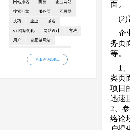
网站排名
科技
企业网站
面。
搜索引擎
服务器
互联网
(2
技巧
企业
域名
seo网站优化
网站设计
方法
企
用户
合肥做网站
务页
合肥网站优化
网站服务器
等。
内容
优化
VIEW MORE
网站降权
1
网站推广
材料
网络推广
案页
企业网站建设
效果
页面
项目
网络营销
因素
网络公司
迅速
网站流量
策略
友情链接
2、
百度优化
网站收录
错误
络论
网站seo
专业
关键词优化
手机
方面
搜索引擎优化
户提