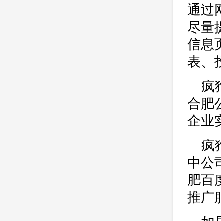
通过
尽量
信息
表、
疯
合肥
企业
疯
中公
肥百
推广