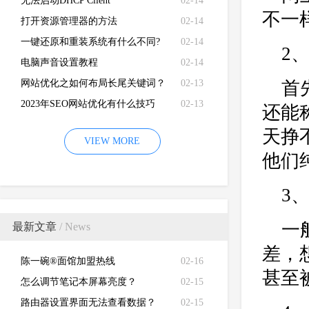
卡硬件加速功能
无法启动DHCP Client
02-14
不一
打开资源管理器的方法
02-14
一键还原和重装系统有什么不同?
02-14
2
电脑声音设置教程
02-14
网站优化之如何布局长尾关键词？
02-13
首
2023年SEO网站优化有什么技巧
02-13
还能
天挣
VIEW MORE
他们
3
一
最新文章
/ News
差，
陈一碗®面馆加盟热线
02-16
甚至
怎么调节笔记本屏幕亮度？
02-15
路由器设置界面无法查看数据？
02-15