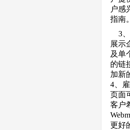
合肥网站制作
用户体验
户感
企业网站优化
网站关键词
指南
网站域名
网站制作
中国
3
合肥网站建设
网站转化率
展示
公司
网站开发
网页设计
及单
网站备案
电商
技术
原因
的链
网页
加新
4、
页面
客户
Web
更好