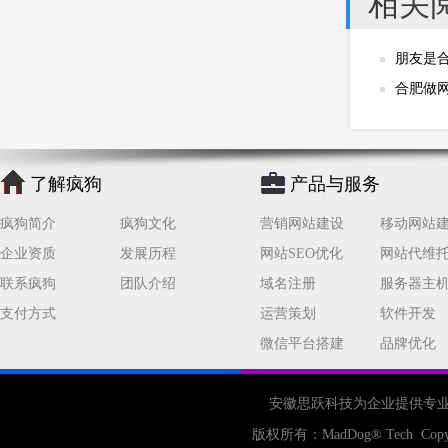
相关
朋友是
呀？
合肥做
了解疯狗
产品与服务
疯狗简介
疯狗文化
营销网站建设
移动网站
企业资质
发展历程
网站SEO优化
网站代维
联系疯狗
团队介绍
域名注册
服务器主
支付方式
运营策划
软件开发
微信平台搭建
品牌优化
安徽思跃科技为企业提供专
版权所有：
MadDog
® Tech Copy