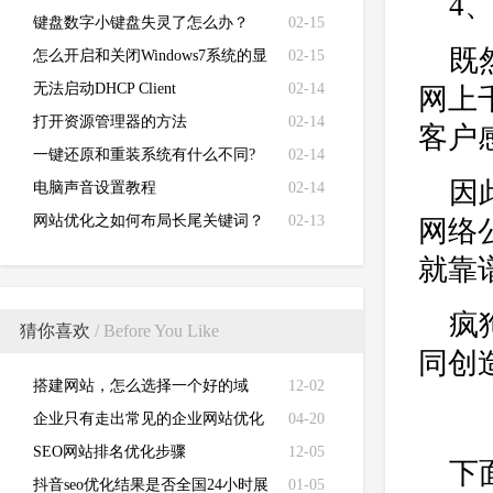
4
键盘数字小键盘失灵了怎么办？
02-15
既
怎么开启和关闭Windows7系统的显
02-15
卡硬件加速功能
无法启动DHCP Client
02-14
网上
打开资源管理器的方法
02-14
客户
一键还原和重装系统有什么不同?
02-14
因
电脑声音设置教程
02-14
网站优化之如何布局长尾关键词？
02-13
网络
就靠
疯
猜你喜欢
/ Before You Like
同创
搭建网站，怎么选择一个好的域
12-02
名？
企业只有走出常见的企业网站优化
04-20
误区才是正道?
SEO网站排名优化步骤
12-05
下
抖音seo优化结果是否全国24小时展
01-05