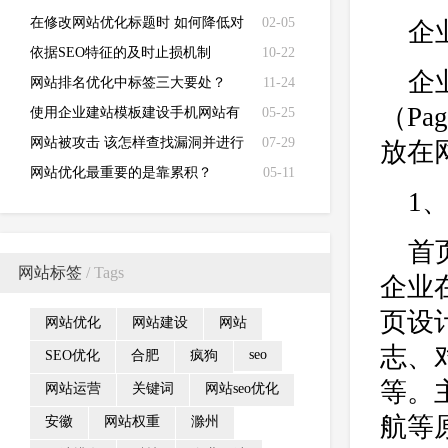
现？
在修改网站优化标题时 如何降低对
02-05
企
网站的影响？
依据SEO特征的及时止损机制
10-22
企
网站排名优化中标签三大要处？
11-24
（P
使用企业建站模板建设手机网站有
05-25
哪些注意事项？
网站被攻击 该怎样查找漏洞并进行
07-29
放在
修复
网站优化最重要的是靠累积？
05-11
1
首
网站标签
/ Tags
企业
页设
网站优化
网站建设
网站
志、
seo
SEO优化
合肥
疯狗
等。
网站运营
关键词
网站seo优化
航等
安徽
网站权重
滁州